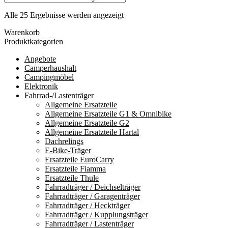
Nach
Alle 25 Ergebnisse werden angezeigt
Durchschnittsbewertung
Warenkorb
sortiert
Produktkategorien
Angebote
Camperhaushalt
Campingmöbel
Elektronik
Fahrrad-/Lastenträger
Allgemeine Ersatzteile
Allgemeine Ersatzteile G1 & Omnibike
Allgemeine Ersatzteile G2
Allgemeine Ersatzteile Hartal
Dachrelings
E-Bike-Träger
Ersatzteile EuroCarry
Ersatzteile Fiamma
Ersatzteile Thule
Fahrradträger / Deichselträger
Fahrradträger / Garagenträger
Fahrradträger / Heckträger
Fahrradträger / Kupplungsträger
Fahrradträger / Lastenträger