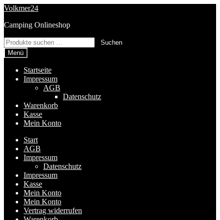
Zur
Zum
Volkmer24
Navigation
Inhalt
Camping Onlineshop
springen
springen
Suchen
Suchen
nach:
Menü
Startseite
Impressum
AGB
Datenschutz
Warenkorb
Kasse
Mein Konto
Start
AGB
Impressum
Datenschutz
Impressum
Kasse
Mein Konto
Mein Konto
Vertrag widerrufen
Warenkorb