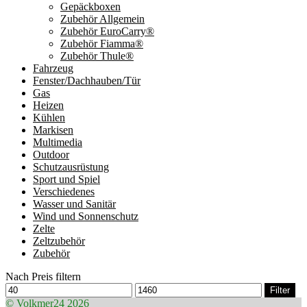
Gepäckboxen
Zubehör Allgemein
Zubehör EuroCarry®
Zubehör Fiamma®
Zubehör Thule®
Fahrzeug
Fenster/Dachhauben/Tür
Gas
Heizen
Kühlen
Markisen
Multimedia
Outdoor
Schutzausrüstung
Sport und Spiel
Verschiedenes
Wasser und Sanitär
Wind und Sonnenschutz
Zelte
Zeltzubehör
Zubehör
Nach Preis filtern
Min.
Max.
Filter
Preis
Preis
© Volkmer24 2026