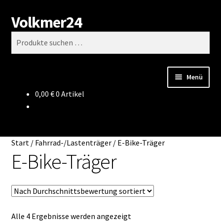
Volkmer24
Zur
Zum
Suchen
Navigation
Inhalt
Suchen
springen
springen
nach:
Menü
0,00
€
0 Artikel
Start
AGB
Start
/
Fahrrad-/Lastenträger
/
E-Bike-Träger
Impressum
E-Bike-Träger
Datenschutz
Impressum
Nach
Alle 4 Ergebnisse werden angezeigt