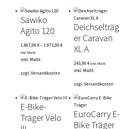
Durchschnittsbewertung
Kasse
sortiert
Sawiko
Mein Konto
Deichselträg
Agito 120
er Caravan
Mein Konto
1.867,00
€
–
1.973,00
€
XL A
Vertrag widerrufen
inkl. MwSt.
inkl. MwSt.
243,90
€
inkl. MwSt.
Warenkorb
inkl. MwSt.
zzgl.
Versandkosten
zzgl.
Versandkosten
E-Bike-
EuroCarry E-
Träger Velo
Bike Träger
III