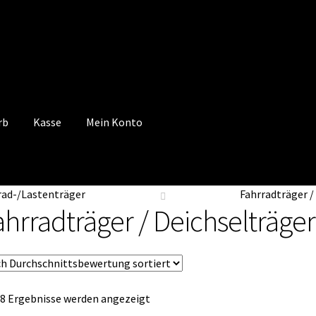
rb
Kasse
Mein Konto
 Konto
Mein Konto
Vertrag widerrufen
Warenkorb
rad-/Lastenträger
Fahrradträger /
ahrradträger / Deichselträger
Nach
 8 Ergebnisse werden angezeigt
Durchschnittsbewertung