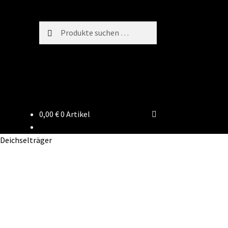
Suchen
Suchen
nach:
0,00
€
0 Artikel
 Deichselträger