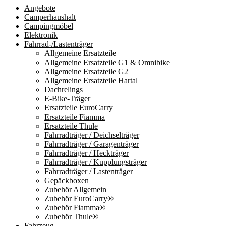
Angebote
Camperhaushalt
Campingmöbel
Elektronik
Fahrrad-/Lastenträger
Allgemeine Ersatzteile
Allgemeine Ersatzteile G1 & Omnibike
Allgemeine Ersatzteile G2
Allgemeine Ersatzteile Hartal
Dachrelings
E-Bike-Träger
Ersatzteile EuroCarry
Ersatzteile Fiamma
Ersatzteile Thule
Fahrradträger / Deichselträger
Fahrradträger / Garagenträger
Fahrradträger / Heckträger
Fahrradträger / Kupplungsträger
Fahrradträger / Lastenträger
Gepäckboxen
Zubehör Allgemein
Zubehör EuroCarry®
Zubehör Fiamma®
Zubehör Thule®
Fahrzeug