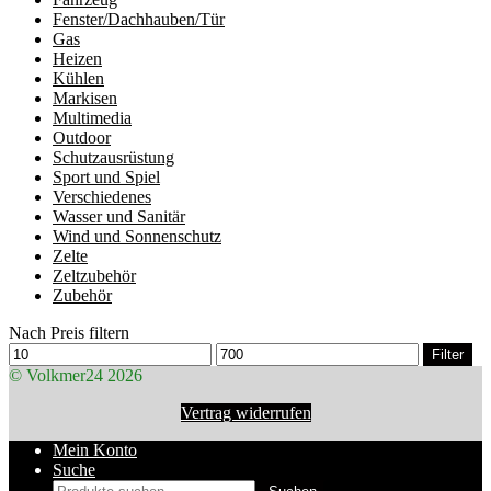
Fenster/Dachhauben/Tür
Gas
Heizen
Kühlen
Markisen
Multimedia
Outdoor
Schutzausrüstung
Sport und Spiel
Verschiedenes
Wasser und Sanitär
Wind und Sonnenschutz
Zelte
Zeltzubehör
Zubehör
Nach Preis filtern
Min.
Max.
Filter
Preis
Preis
© Volkmer24 2026
Vertrag widerrufen
Mein Konto
Suche
Suchen