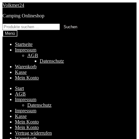
Zur
Zum
Volkmer24
Navigation
Inhalt
Camping Onlineshop
springen
springen
Suchen
Suchen
nach:
Menü
Startseite
Impressum
AGB
Datenschutz
Warenkorb
Kasse
Mein Konto
Start
AGB
Impressum
Datenschutz
Impressum
Kasse
Mein Konto
Mein Konto
Vertrag widerrufen
Warenkorb