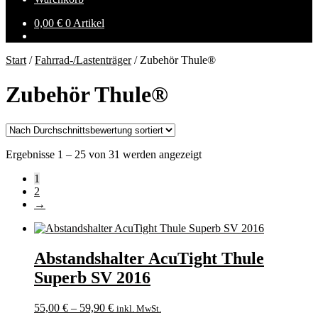
0,00
€
0 Artikel
Start
/
Fahrrad-/Lastenträger
/
Zubehör Thule®
Zubehör Thule®
Nach
Ergebnisse 1 – 25 von 31 werden angezeigt
Durchschnittsbewertung
1
sortiert
2
→
Abstandshalter AcuTight Thule
Superb SV 2016
55,00
€
–
59,90
€
inkl. MwSt.