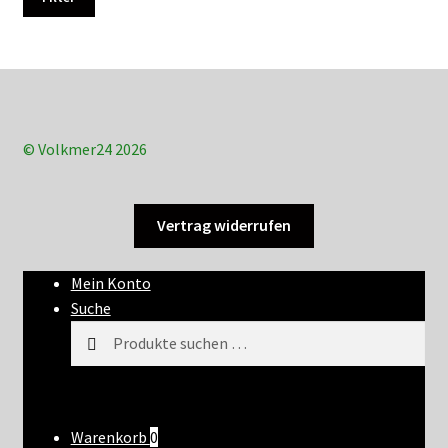
© Volkmer24 2026
Vertrag widerrufen
Mein Konto
Suche
Suchen
Suchen
nach:
Warenkorb
0