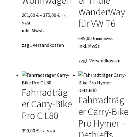
Wohnwagen
er Thule
WanderWay
261,00
€
–
375,00
€
inkl.
für VW T6
MwSt.
inkl. MwSt.
649,00
€
inkl. MwSt.
zzgl.
Versandkosten
inkl. MwSt.
zzgl.
Versandkosten
Fahrradträg
Fahrradträg
er Carry-Bike
er Carry-Bike
Pro C L80
Pro Hymer –
390,00
€
inkl. MwSt.
Dethleffs