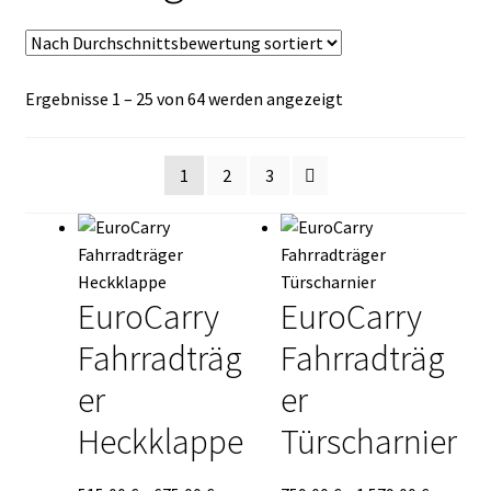
Kasse
Mein Konto
Nach
Ergebnisse 1 – 25 von 64 werden angezeigt
Durchschnittsbewe
Mein Konto
sortiert
1
2
3
Vertrag widerrufen
Warenkorb
EuroCarry
EuroCarry
Fahrradträg
Fahrradträg
er
er
Heckklappe
Türscharnier