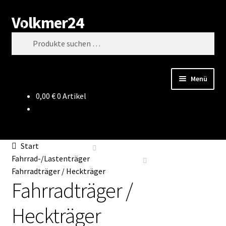
Volkmer24
Zur
Zum
Suchen
Navigation
Inhalt
Suchen
springen
springen
nach:
Menü
0,00
€
0 Artikel
Start
AGB
Start
Impressum
Fahrrad-/Lastenträger
Fahrradträger / Heckträger
Fahrradträger /
Datenschutz
Heckträger
Impressum