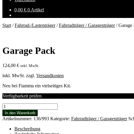
0,00
€
0 Artikel
Start
/
Fahrrad-/Lastenträger
/
Fahrradträger / Garagenträger
/
Garage 
Garage Pack
124,00
€
inkl. MwSt.
inkl. MwSt.
zzgl.
Versandkosten
Neu bei Fiamma ein vielseitiges Kit.
Verfügbarkeit prüfen
Garage
Pack
In den Warenkorb
Menge
Artikelnummer:
136/993
Kategorie:
Fahrradträger / Garagenträger
Sc
Beschreibung