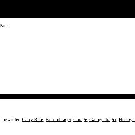
Pack
hlagwörter:
Carry Bike
,
Fahrradträger
,
Garage
,
Garagenträger
,
Heckgar