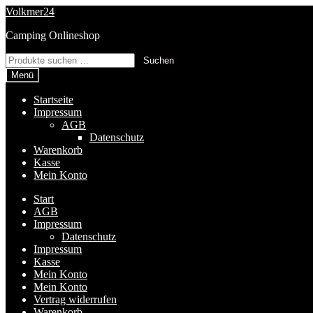
Zur
Zum
Volkmer24
Navigation
Inhalt
Camping Onlineshop
springen
springen
Suchen
Suchen
nach:
Menü
Startseite
Impressum
AGB
Datenschutz
Warenkorb
Kasse
Mein Konto
Start
AGB
Impressum
Datenschutz
Impressum
Kasse
Mein Konto
Mein Konto
Vertrag widerrufen
Warenkorb