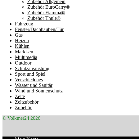
Zubehör Allgemein
Zubehör EuroCarry®
Zubehör Fiamma®
Zubehör Thule®
Fahrzeug
Fenster/Dachhauben/Tür
Gas
Heizen
Kühlen
Markisen
Multimedia
Outdoor
Schutzausrüstung
Sport und Spiel
Verschiedenes
Wasser und Sanitär
Wind und Sonnenschutz
Zelte
Zeltzubehör
Zubehör
© Volkmer24 2026