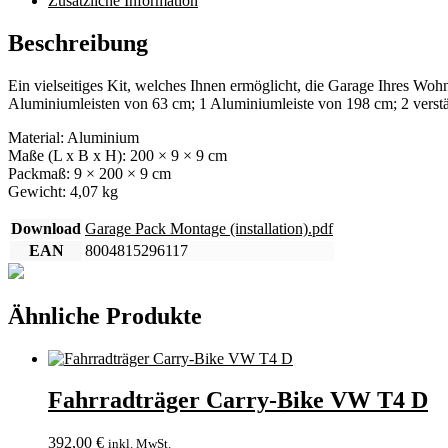
Zusätzliche Information
Beschreibung
Ein vielseitiges Kit, welches Ihnen ermöglicht, die Garage Ihres Wo
Aluminiumleisten von 63 cm; 1 Aluminiumleiste von 198 cm; 2 verst
Material: Aluminium
Maße (L x B x H): 200 × 9 × 9 cm
Packmaß: 9 × 200 × 9 cm
Gewicht: 4,07 kg
Download
Garage Pack Montage (installation).pdf
EAN
8004815296117
Ähnliche Produkte
Fahrradträger Carry-Bike VW T4 D
392,00
€
inkl. MwSt.