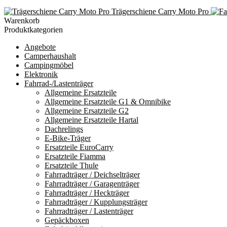
Trägerschiene Carry Moto Pro
Warenkorb
Produktkategorien
Angebote
Camperhaushalt
Campingmöbel
Elektronik
Fahrrad-/Lastenträger
Allgemeine Ersatzteile
Allgemeine Ersatzteile G1 & Omnibike
Allgemeine Ersatzteile G2
Allgemeine Ersatzteile Hartal
Dachrelings
E-Bike-Träger
Ersatzteile EuroCarry
Ersatzteile Fiamma
Ersatzteile Thule
Fahrradträger / Deichselträger
Fahrradträger / Garagenträger
Fahrradträger / Heckträger
Fahrradträger / Kupplungsträger
Fahrradträger / Lastenträger
Gepäckboxen