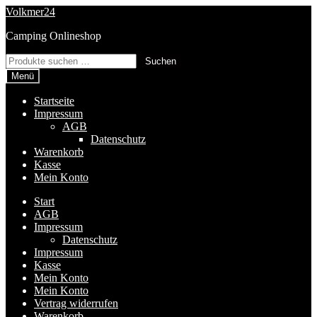
Zur
Zum
Volkmer24
Navigation
Inhalt
Camping Onlineshop
springen
springen
Suchen
Suchen
nach:
Menü
Startseite
Impressum
AGB
Datenschutz
Warenkorb
Kasse
Mein Konto
Start
AGB
Impressum
Datenschutz
Impressum
Kasse
Mein Konto
Mein Konto
Vertrag widerrufen
Warenkorb