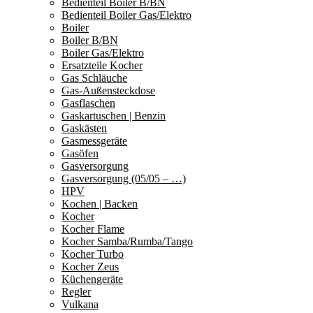
Bedienteil Boiler B/BN
Bedienteil Boiler Gas/Elektro
Boiler
Boiler B/BN
Boiler Gas/Elektro
Ersatzteile Kocher
Gas Schläuche
Gas-Außensteckdose
Gasflaschen
Gaskartuschen | Benzin
Gaskästen
Gasmessgeräte
Gasöfen
Gasversorgung
Gasversorgung (05/05 – …)
HPV
Kochen | Backen
Kocher
Kocher Flame
Kocher Samba/Rumba/Tango
Kocher Turbo
Kocher Zeus
Küchengeräte
Regler
Vulkana