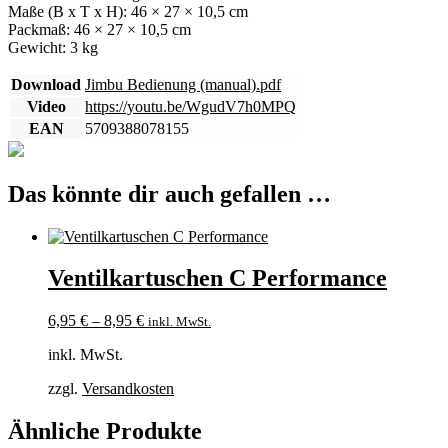
Maße (B x T x H): 46 × 27 × 10,5 cm
Packmaß: 46 × 27 × 10,5 cm
Gewicht: 3 kg
Download
Jimbu Bedienung (manual).pdf
Video
https://youtu.be/WgudV7h0MPQ
EAN
5709388078155
Das könnte dir auch gefallen …
Ventilkartuschen C Performance
6,95
€
–
8,95
€
inkl. MwSt.
inkl. MwSt.
zzgl.
Versandkosten
Ähnliche Produkte