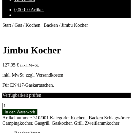
0,00
€
0 Artikel
Start
/
Gas
/
Kochen | Backen
/
Jimbu Kocher
Jimbu Kocher
127,95
€
inkl. MwSt.
inkl. MwSt.
zzgl.
Versandkosten
Für EN417-Gaskartuschen.
Verfügbarkeit prüfen
Jimbu
Kocher
In den Warenkorb
Menge
Artikelnummer:
310/001
Kategorie:
Kochen | Backen
Schlagwörter:
Campingkocher
,
Gasgrill
,
Gaskocher
,
Grill
,
Zweiflammkocher