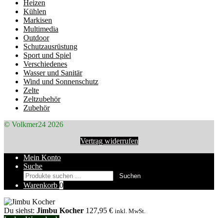
Heizen
Kühlen
Markisen
Multimedia
Outdoor
Schutzausrüstung
Sport und Spiel
Verschiedenes
Wasser und Sanitär
Wind und Sonnenschutz
Zelte
Zeltzubehör
Zubehör
© Volkmer24 2026
Vertrag widerrufen
Mein Konto
Suche
Suchen
Suchen
nach:
Warenkorb
0
Du siehst:
Jimbu Kocher
127,95
€
inkl. MwSt.