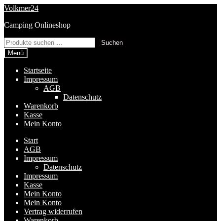
Zur
Zum
Volkmer24
Navigation
Inhalt
Camping Onlineshop
springen
springen
Suchen
Suchen
nach:
Menü
Startseite
Impressum
AGB
Datenschutz
Warenkorb
Kasse
Mein Konto
Start
AGB
Impressum
Datenschutz
Impressum
Kasse
Mein Konto
Mein Konto
Vertrag widerrufen
Warenkorb