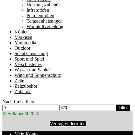
Heizungszubehör
Infrarotöfen
Petroleumöfen
Terassenheizungen
Warmluftverteilung
Kühlen
Markisen
Multimedia
Outdoor
Schutzausrüstung
Sport und Spiel
Verschiedenes
Wasser und Sanitär
Wind und Sonnenschutz
Zelte
Zeltzubehör
Zubehör
Nach Preis filtern
Min.
Max.
Filter
Preis
Preis
© Volkmer24 2026
Vertrag widerrufen
Mein Konto