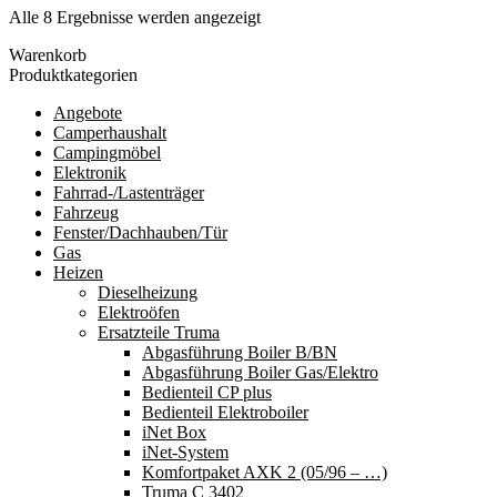
Nach
Alle 8 Ergebnisse werden angezeigt
Durchschnittsbewertung
Warenkorb
sortiert
Produktkategorien
Angebote
Camperhaushalt
Campingmöbel
Elektronik
Fahrrad-/Lastenträger
Fahrzeug
Fenster/Dachhauben/Tür
Gas
Heizen
Dieselheizung
Elektroöfen
Ersatzteile Truma
Abgasführung Boiler B/BN
Abgasführung Boiler Gas/Elektro
Bedienteil CP plus
Bedienteil Elektroboiler
iNet Box
iNet-System
Komfortpaket AXK 2 (05/96 – …)
Truma C 3402