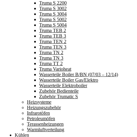
Truma S 2200
Truma S 3002
Truma S 3004
Truma S 5002
Truma S 5004
Truma TEB 2
Truma TEB 3
Truma TEN 2
Truma TEN 3
Truma TN 2
Truma TN 3
Truma TT 2
Truma Varioheat
Wasserteile Boiler B/BN (07/03 – 12/14)
Wasserteile Boiler Gas/Elektro
Wasserteile Elektroboiler
Zubehör Bedienteile
Zubehör Trumatic S
Heizsysteme
Heizungszubehör
Infrarotöfen
Petroleumöfen
Terassenheizungen
Warmluftverteilung
Kühlen