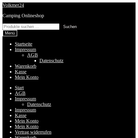
Zur
Zum
Volkmer24
Navigation
Inhalt
Camping Onlineshop
springen
springen
Suchen
Suchen
nach:
Menü
Startseite
Impressum
AGB
Datenschutz
Warenkorb
Kasse
Mein Konto
Start
AGB
Impressum
Datenschutz
Impressum
Kasse
Mein Konto
Mein Konto
Vertrag widerrufen
Warenkorb