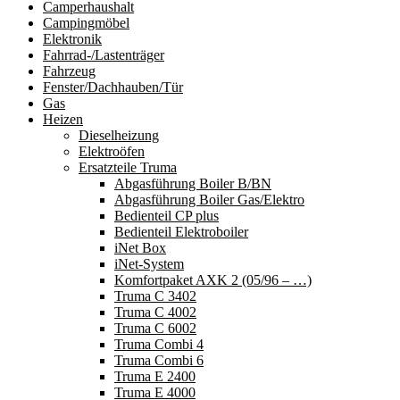
Camperhaushalt
Campingmöbel
Elektronik
Fahrrad-/Lastenträger
Fahrzeug
Fenster/Dachhauben/Tür
Gas
Heizen
Dieselheizung
Elektroöfen
Ersatzteile Truma
Abgasführung Boiler B/BN
Abgasführung Boiler Gas/Elektro
Bedienteil CP plus
Bedienteil Elektroboiler
iNet Box
iNet-System
Komfortpaket AXK 2 (05/96 – …)
Truma C 3402
Truma C 4002
Truma C 6002
Truma Combi 4
Truma Combi 6
Truma E 2400
Truma E 4000