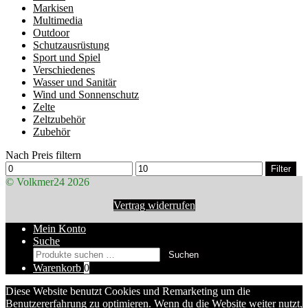
Markisen
Multimedia
Outdoor
Schutzausrüstung
Sport und Spiel
Verschiedenes
Wasser und Sanitär
Wind und Sonnenschutz
Zelte
Zeltzubehör
Zubehör
Nach Preis filtern
Min.
Max.
Filter
Preis
Preis
© Volkmer24 2026
Vertrag widerrufen
Mein Konto
Suche
Suchen
Suchen
nach:
Warenkorb
0
Diese Website benutzt Cookies und Remarketing um die
Benutzererfahrung zu optimieren. Wenn du die Website weiter nutzt,