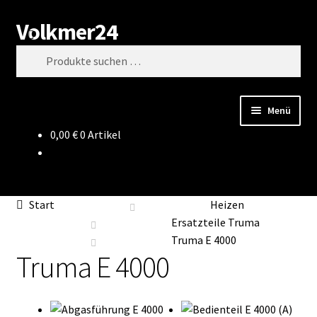
Volkmer24
Zur
Zum
Suchen
Navigation
Inhalt
Suchen
springen
springen
nach:
Menü
0,00
€
0 Artikel
Start
AGB
Start
Heizen
Impressum
Ersatzteile Truma
Truma E 4000
Truma E 4000
Datenschutz
Impressum