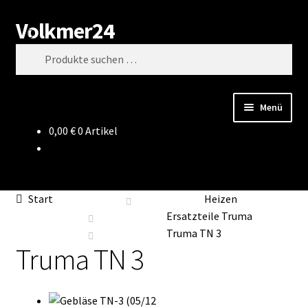
Volkmer24
Zur
Zum
Suchen
Navigation
Inhalt
Suchen
springen
springen
nach:
Menü
0,00
€
0 Artikel
Start
AGB
Start
Heizen
Impressum
Ersatzteile Truma
Truma TN 3
Truma TN 3
Datenschutz
Impressum