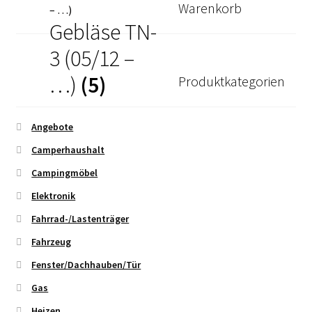
Warenkorb
Kasse
Gebläse TN-
Mein Konto
3 (05/12 –
…)
(5)
Produktkategorien
Mein Konto
Vertrag widerrufen
Angebote
Camperhaushalt
Warenkorb
Campingmöbel
Elektronik
Fahrrad-/Lastenträger
Fahrzeug
Fenster/Dachhauben/Tür
Gas
Heizen