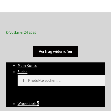
© Volkmer24 2026
Vertrag widerrufen
Mein Konto
Suche
Suchen
Suchen
nach:
Warenkorb
0