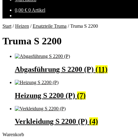
0,00
€
0 Artikel
Start
/
Heizen
/
Ersatzteile Truma
/
Truma S 2200
Truma S 2200
Abgasführung S 2200 (P)
(11)
Heizung S 2200 (P)
(7)
Verkleidung S 2200 (P)
(4)
Warenkorb