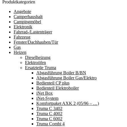
Produktkategorien
Angebote
Camperhaushalt
Campingmöbel
Elektronik
Fahrrad-/Lastenträger
Fahrzeug
Fenster/Dachhauben/Tür
Gas
Heizen
Dieselheizung
Elektroöfen
Ersatzteile Truma
Abgasführung Boiler B/BN
Abgasführung Boiler Gas/Elektro
Bedienteil CP plus
Bedienteil Elektroboiler
iNet Box
iNet-System
Komfortpaket AXK 2 (05/96 – …)
Truma C 3402
Truma C 4002
Truma C 6002
Truma Combi 4