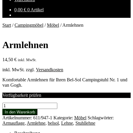
0,00
€
0 Artikel
Start
/
Campingmöbel
/
Möbel
/
Armlehnen
Armlehnen
14,50
€
inkl. MwSt.
inkl. MwSt.
zzgl.
Versandkosten
Komfortable Armlehnen für Ihren Bel-Sol Campingstuhl Nr. 1 und
van Gogh.
Verfügbarkeit prüfen
Armlehnen
Menge
In den Warenkorb
Artikelnummer:
611/947-1
Kategorie:
Möbel
Schlagwörter:
Armauflage
,
Armlehne
,
belsol
,
Lehne
,
Stuhllehne