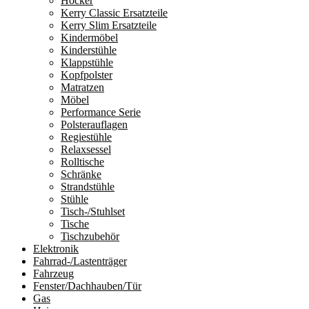
Hocker
Kerry Classic Ersatzteile
Kerry Slim Ersatzteile
Kindermöbel
Kinderstühle
Klappstühle
Kopfpolster
Matratzen
Möbel
Performance Serie
Polsterauflagen
Regiestühle
Relaxsessel
Rolltische
Schränke
Strandstühle
Stühle
Tisch-/Stuhlset
Tische
Tischzubehör
Elektronik
Fahrrad-/Lastenträger
Fahrzeug
Fenster/Dachhauben/Tür
Gas