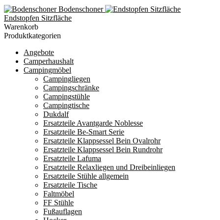
Bodenschoner
Endstopfen Sitzfläche
Warenkorb
Produktkategorien
Angebote
Camperhaushalt
Campingmöbel
Campingliegen
Campingschränke
Campingstühle
Campingtische
Dukdalf
Ersatzteile Avantgarde Noblesse
Ersatzteile Be-Smart Serie
Ersatzteile Klappsessel Bein Ovalrohr
Ersatzteile Klappsessel Bein Rundrohr
Ersatzteile Lafuma
Ersatzteile Relaxliegen und Dreibeinliegen
Ersatzteile Stühle allgemein
Ersatzteile Tische
Faltmöbel
FF Stühle
Fußauflagen