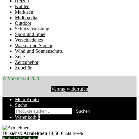
Heizen
Kühlen
Markisen
Multimedia
Outdoor
Schutzausrüstung
Sport und Spiel
Verschiedenes
Wasser und Sanitär
Wind und Sonnenschutz
Zelte
Zeltzubehör
Zubehör
© Volkmer24 2026
Vertrag widerrufen
Mein Konto
Suche
Suchen
Suchen
nach:
Warenkorb
0
Du siehst:
Armlehnen
14,50
€
inkl. MwSt.
In den Warenkorb