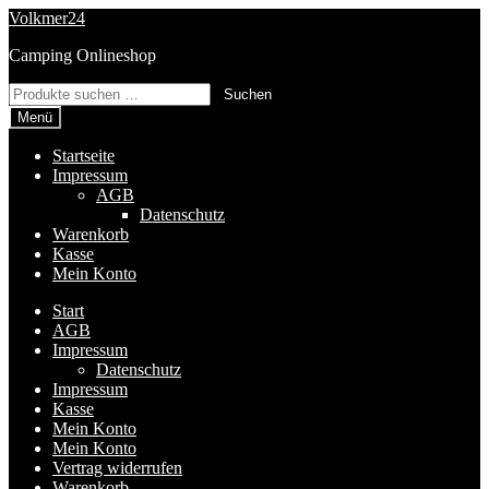
Zur
Zum
Volkmer24
Navigation
Inhalt
Camping Onlineshop
springen
springen
Suchen
Suchen
nach:
Menü
Startseite
Impressum
AGB
Datenschutz
Warenkorb
Kasse
Mein Konto
Start
AGB
Impressum
Datenschutz
Impressum
Kasse
Mein Konto
Mein Konto
Vertrag widerrufen
Warenkorb