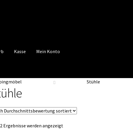
rb
Kasse
Mein Konto
 Konto
Mein Konto
Vertrag widerrufen
Warenkorb
pingmöbel
Stühle
tühle
Nach
 2 Ergebnisse werden angezeigt
Durchschnittsbewertung