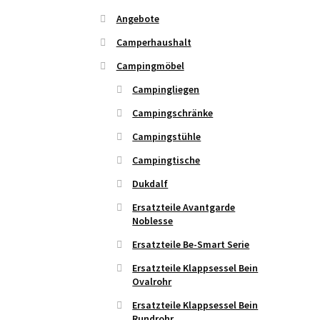
Angebote
Camperhaushalt
Campingmöbel
Campingliegen
Campingschränke
Campingstühle
Campingtische
Dukdalf
Ersatzteile Avantgarde
Noblesse
Ersatzteile Be-Smart Serie
Ersatzteile Klappsessel Bein
Ovalrohr
Ersatzteile Klappsessel Bein
Rundrohr