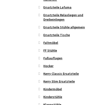
Ersatzteile Lafuma
Ersatzteile Relaxliegen und
Dreibeinliegen
Ersatzteile Stühle allgemein
Ersatzteile Tische
Faltmöbel
FF Stühle
Fußauflagen
Hocker
Kerry Classic Ersatzteile
Kerry Slim Ersatzteile
Kindermöbel
Kinderstühle
Klappstühle