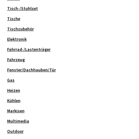
Tisch-/Stuhlset
Tische
Tischzubehör
Elektronik
Fahrrad-/Lastenträger
Fahrzeug
Fenster/Dachhauben/Tür
Gas
Heizen
Kühlen
Markisen
Multimedia
Outdoor