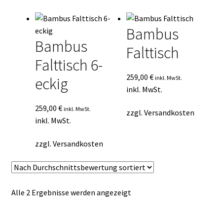
Durchschnittsbewertung
Kasse
sortiert
Bambus
Mein Konto
Bambus
Falttisch
Falttisch 6-
Mein Konto
259,00
€
inkl. MwSt.
eckig
Vertrag widerrufen
inkl. MwSt.
259,00
€
inkl. MwSt.
zzgl.
Versandkosten
Warenkorb
inkl. MwSt.
zzgl.
Versandkosten
Nach
Alle 2 Ergebnisse werden angezeigt
Durchschnittsbewertung
sortiert