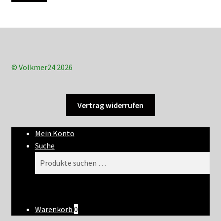
© Volkmer24 2026
Vertrag widerrufen
Mein Konto
Suche
Suchen
Suchen
nach:
Warenkorb
0