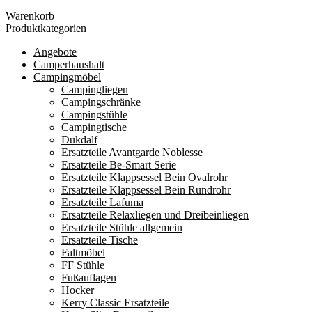
Durchschnittsbewertung
Warenkorb
sortiert
Produktkategorien
Angebote
Camperhaushalt
Campingmöbel
Campingliegen
Campingschränke
Campingstühle
Campingtische
Dukdalf
Ersatzteile Avantgarde Noblesse
Ersatzteile Be-Smart Serie
Ersatzteile Klappsessel Bein Ovalrohr
Ersatzteile Klappsessel Bein Rundrohr
Ersatzteile Lafuma
Ersatzteile Relaxliegen und Dreibeinliegen
Ersatzteile Stühle allgemein
Ersatzteile Tische
Faltmöbel
FF Stühle
Fußauflagen
Hocker
Kerry Classic Ersatzteile