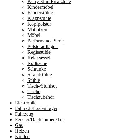
Kerry Slim Ersatzteile
Kindermöbel
Kinderstühle
Klappstühle
Kopfpolster
Matratzen
Möbel
Performance Serie
Polsterauflagen
Regiestühle
Relaxsessel
Rolltische
Schränke
Strandstühle
Stühle
Tisch-/Stuhlset
Tische
Tischzubehör
Elektronik
Fahrrad-/Lastenträger
Fahrzeug
Fenster/Dachhauben/Tür
Gas
Heizen
Kühlen