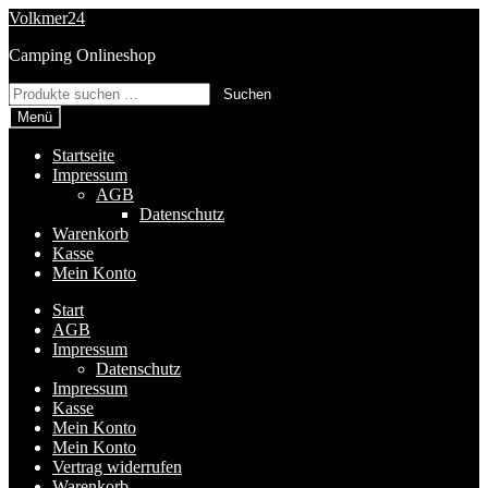
Zur
Zum
Volkmer24
Navigation
Inhalt
Camping Onlineshop
springen
springen
Suchen
Suchen
nach:
Menü
Startseite
Impressum
AGB
Datenschutz
Warenkorb
Kasse
Mein Konto
Start
AGB
Impressum
Datenschutz
Impressum
Kasse
Mein Konto
Mein Konto
Vertrag widerrufen
Warenkorb