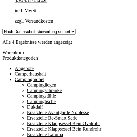
4,95
€
inkl. MwSt.
inkl. MwSt.
zzgl.
Versandkosten
Nach
Alle 4 Ergebnisse werden angezeigt
Durchschnittsbewertung
Warenkorb
sortiert
Produktkategorien
Angebote
Camperhaushalt
Campingmöbel
Campingliegen
Campingschränke
Campingstühle
Campingtische
Dukdalf
Ersatzteile Avantgarde Noblesse
Ersatzteile Be-Smart Serie
Ersatzteile Klappsessel Bein Ovalrohr
Ersatzteile Klappsessel Bein Rundrohr
Ersatzteile Lafuma