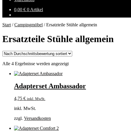
0,00
€
0 Artikel
Start
/
Campingmöbel
/
Ersatzteile Stühle allgemein
Ersatzteile Stühle allgemein
Nach
Alle 4 Ergebnisse werden angezeigt
Durchschnittsbewertung
sortiert
Adapterset Ambassador
4,75
€
inkl. MwSt.
inkl. MwSt.
zzgl.
Versandkosten