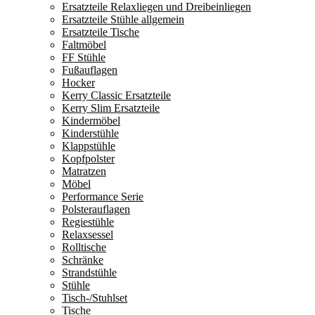
Ersatzteile Relaxliegen und Dreibeinliegen
Ersatzteile Stühle allgemein
Ersatzteile Tische
Faltmöbel
FF Stühle
Fußauflagen
Hocker
Kerry Classic Ersatzteile
Kerry Slim Ersatzteile
Kindermöbel
Kinderstühle
Klappstühle
Kopfpolster
Matratzen
Möbel
Performance Serie
Polsterauflagen
Regiestühle
Relaxsessel
Rolltische
Schränke
Strandstühle
Stühle
Tisch-/Stuhlset
Tische