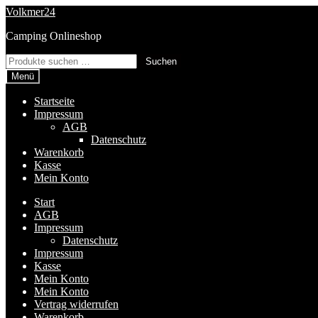
Zur
Zum
Volkmer24
Navigation
Inhalt
Camping Onlineshop
springen
springen
Suchen
Suchen
nach:
Menü
Startseite
Impressum
AGB
Datenschutz
Warenkorb
Kasse
Mein Konto
Start
AGB
Impressum
Datenschutz
Impressum
Kasse
Mein Konto
Mein Konto
Vertrag widerrufen
Warenkorb