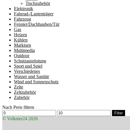
Tischzubehör
Elektronik
Fahrrad-/Lastenträger
Fahrzeug
Fenster/Dachhauben/Tür
Gas
Heizen
Kühlen
Markisen
Multimedia
Outdoor
Schutzausrüstung
Sport und Spiel
Verschiedenes
Wasser und Sanitär
Wind und Sonnenschutz
Zelte
Zeltzubehör
Zubehör
Nach Preis filtern
Min.
Max.
Filter
Preis
Preis
© Volkmer24 2026