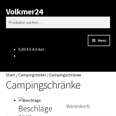
Volkmer24
Zur
Zum
Suchen
Navigation
Inhalt
Suchen
springen
springen
nach:
Menü
0,00
€
0 Artikel
Start
AGB
Start
/
Campingmöbel
/
Campingschränke
Impressum
Campingschränke
Datenschutz
Warenkorb
Beschläge
Impressum