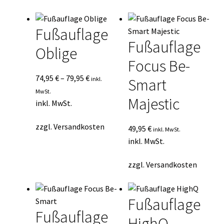
Durchschnittsbewertung
Kasse
sortiert
Fußauflage
Mein Konto
Fußauflage
Oblige
Focus Be-
Mein Konto
74,95
€
–
79,95
€
inkl.
Smart
Vertrag widerrufen
MwSt.
Majestic
inkl. MwSt.
Warenkorb
zzgl.
Versandkosten
49,95
€
inkl. MwSt.
inkl. MwSt.
zzgl.
Versandkosten
Fußauflage
Fußauflage
HighQ