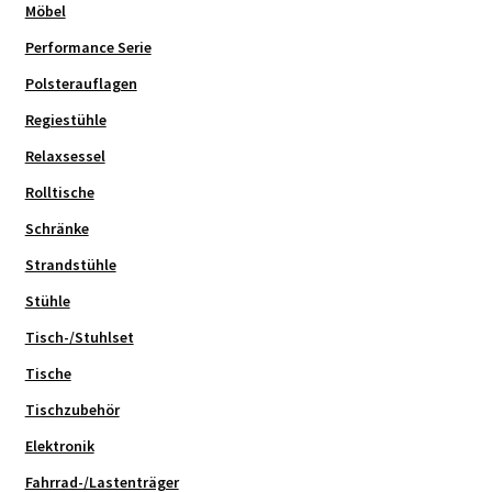
Möbel
Performance Serie
Polsterauflagen
Regiestühle
Relaxsessel
Rolltische
Schränke
Strandstühle
Stühle
Tisch-/Stuhlset
Tische
Tischzubehör
Elektronik
Fahrrad-/Lastenträger