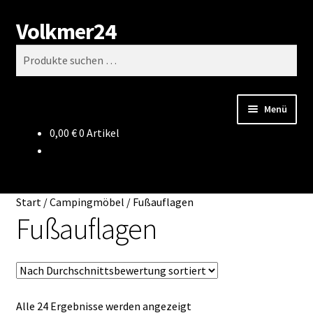
Volkmer24
Zur
Zum
Suchen
Navigation
Inhalt
Suchen
springen
springen
nach:
Menü
0,00
€
0 Artikel
Start
AGB
Start
/
Campingmöbel
/
Fußauflagen
Impressum
Fußauflagen
Datenschutz
Impressum
Nach
Alle 24 Ergebnisse werden angezeigt