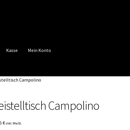
Kasse
Mein Konto
 Konto
Mein Konto
Vertrag widerrufen
Warenkorb
stelltisch Campolino
eistelltisch Campolino
95
€
inkl. MwSt.