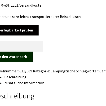
. MwSt.
zzgl.
Versandkosten
ner und sehr leicht transportierbarer Beistelltisch.
erfügbarkeit prüfen
telltisch
polino
ge
n den Warenkorb
ikelnummer:
611/509
Kategorie:
Campingtische
Schlagwörter:
Cam
Beschreibung
Zusätzliche Information
schreibung