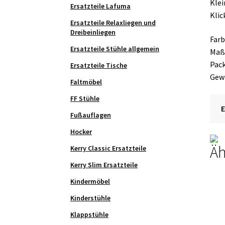
Klei
Ersatzteile Lafuma
Klic
Ersatzteile Relaxliegen und
Dreibeinliegen
Farb
Ersatzteile Stühle allgemein
Maße
Pack
Ersatzteile Tische
Gewi
Faltmöbel
FF Stühle
Fußauflagen
Hocker
Äh
Kerry Classic Ersatzteile
Kerry Slim Ersatzteile
Kindermöbel
Kinderstühle
Klappstühle