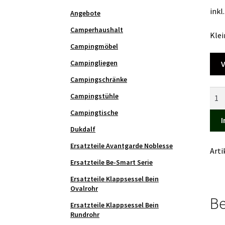
inkl
Angebote
Camperhaushalt
Klei
Campingmöbel
Campingliegen
V
Campingschränke
Beis
Campingstühle
Cam
Campingtische
Men
I
Dukdalf
Ersatzteile Avantgarde Noblesse
Art
Ersatzteile Be-Smart Serie
Ersatzteile Klappsessel Bein
Ovalrohr
Be
Ersatzteile Klappsessel Bein
Rundrohr