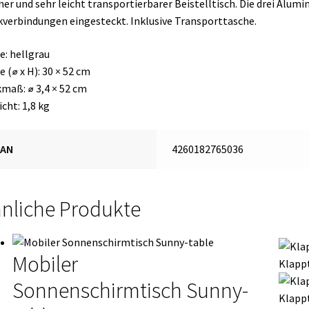
ner und sehr leicht transportierbarer Beistelltisch. Die drei Alum
kverbindungen eingesteckt. Inklusive Transporttasche.
e: hellgrau
 (⌀ x H): 30 × 52 cm
maß: ⌀ 3,4 × 52 cm
cht: 1,8 kg
EAN
4260182765036
nliche Produkte
Mobiler
Klappt
Sonnenschirmtisch Sunny-
Klappt