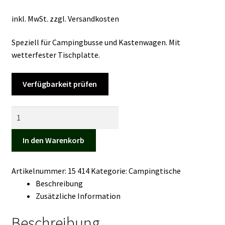
Kasse
inkl. MwSt.
zzgl.
Versandkosten
Mein Konto
Speziell für Campingbusse und Kastenwagen. Mit
wetterfester Tischplatte.
Mein Konto
Verfügbarkeit prüfen
Vertrag widerrufen
Campingtisch
Warenkorb
Vantop
Menge
In den Warenkorb
Artikelnummer:
15 414
Kategorie:
Campingtische
Beschreibung
Zusätzliche Information
Beschreibung