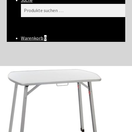
Suche
Suchen
Suchen
nach:
Warenkorb
0