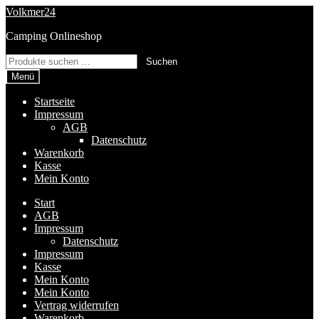
Zur
Zum
Volkmer24
Navigation
Inhalt
Camping Onlineshop
springen
springen
Suchen
Suchen
nach:
Menü
Startseite
Impressum
AGB
Datenschutz
Warenkorb
Kasse
Mein Konto
Start
AGB
Impressum
Datenschutz
Impressum
Kasse
Mein Konto
Mein Konto
Vertrag widerrufen
Warenkorb