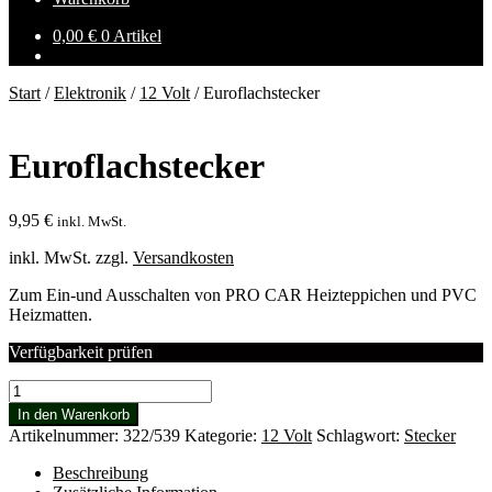
0,00
€
0 Artikel
Start
/
Elektronik
/
12 Volt
/
Euroflachstecker
Euroflachstecker
9,95
€
inkl. MwSt.
inkl. MwSt.
zzgl.
Versandkosten
Zum Ein-und Ausschalten von PRO CAR Heizteppichen und PVC
Heizmatten.
Verfügbarkeit prüfen
Euroflachstecker
Menge
In den Warenkorb
Artikelnummer:
322/539
Kategorie:
12 Volt
Schlagwort:
Stecker
Beschreibung