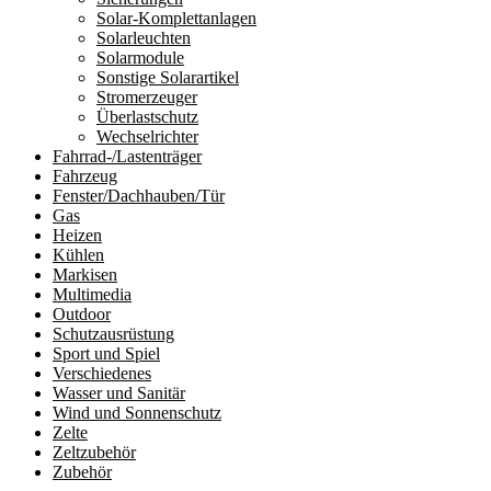
Solar-Komplettanlagen
Solarleuchten
Solarmodule
Sonstige Solarartikel
Stromerzeuger
Überlastschutz
Wechselrichter
Fahrrad-/Lastenträger
Fahrzeug
Fenster/Dachhauben/Tür
Gas
Heizen
Kühlen
Markisen
Multimedia
Outdoor
Schutzausrüstung
Sport und Spiel
Verschiedenes
Wasser und Sanitär
Wind und Sonnenschutz
Zelte
Zeltzubehör
Zubehör