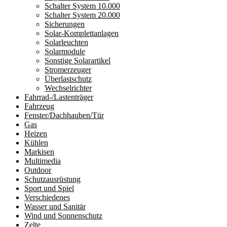
Schalter System 10.000
Schalter System 20.000
Sicherungen
Solar-Komplettanlagen
Solarleuchten
Solarmodule
Sonstige Solarartikel
Stromerzeuger
Überlastschutz
Wechselrichter
Fahrrad-/Lastenträger
Fahrzeug
Fenster/Dachhauben/Tür
Gas
Heizen
Kühlen
Markisen
Multimedia
Outdoor
Schutzausrüstung
Sport und Spiel
Verschiedenes
Wasser und Sanitär
Wind und Sonnenschutz
Zelte