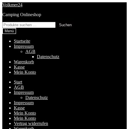
Zur
Zum
Volkmer24
Navigation
Inhalt
Camping Onlineshop
springen
springen
Suchen
Suchen
nach:
Menü
Startseite
Impressum
AGB
Datenschutz
Warenkorb
Kasse
Mein Konto
Start
AGB
Impressum
Datenschutz
Impressum
Kasse
Mein Konto
Mein Konto
Vertrag widerrufen
Warenkorb