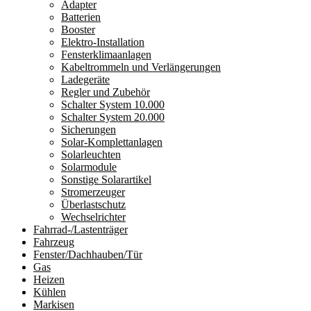
Adapter
Batterien
Booster
Elektro-Installation
Fensterklimaanlagen
Kabeltrommeln und Verlängerungen
Ladegeräte
Regler und Zubehör
Schalter System 10.000
Schalter System 20.000
Sicherungen
Solar-Komplettanlagen
Solarleuchten
Solarmodule
Sonstige Solarartikel
Stromerzeuger
Überlastschutz
Wechselrichter
Fahrrad-/Lastenträger
Fahrzeug
Fenster/Dachhauben/Tür
Gas
Heizen
Kühlen
Markisen