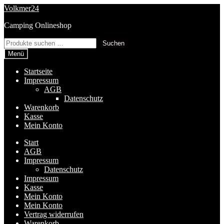
Zur
Zum
Volkmer24
Navigation
Inhalt
Camping Onlineshop
springen
springen
Suchen
Suchen
nach:
Menü
Startseite
Impressum
AGB
Datenschutz
Warenkorb
Kasse
Mein Konto
Start
AGB
Impressum
Datenschutz
Impressum
Kasse
Mein Konto
Mein Konto
Vertrag widerrufen
Warenkorb