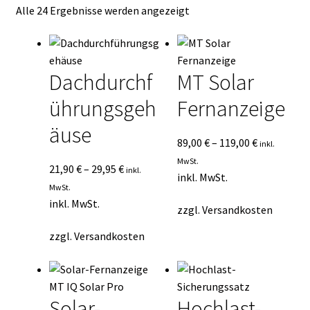
Nach
Alle 24 Ergebnisse werden angezeigt
Kasse
Durchschnittsbewertung
sortiert
Mein Konto
Dachdurchf
MT Solar
Mein Konto
ührungsgeh
Fernanzeige
Vertrag widerrufen
äuse
89,00
€
–
119,00
€
inkl.
Warenkorb
MwSt.
21,90
€
–
29,95
€
inkl.
inkl. MwSt.
MwSt.
inkl. MwSt.
zzgl.
Versandkosten
zzgl.
Versandkosten
Solar-
Hochlast-