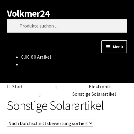
Volkmer24
Zur
Zum
Suchen
Navigation
Inhalt
Suchen
springen
springen
nach:
Menü
0,00
€
0 Artikel
Start
AGB
Start
Elektronik
Impressum
Sonstige Solarartikel
Sonstige Solarartikel
Datenschutz
Impressum