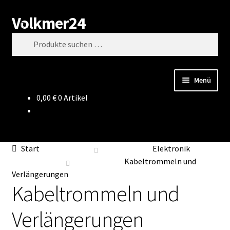
Volkmer24
Zur
Zum
Suchen
Navigation
Inhalt
Suchen
springen
springen
nach:
Menü
0,00
€
0 Artikel
Start
AGB
Start
Elektronik
Impressum
Kabeltrommeln und
Verlängerungen
Kabeltrommeln und
Datenschutz
Verlängerungen
Impressum