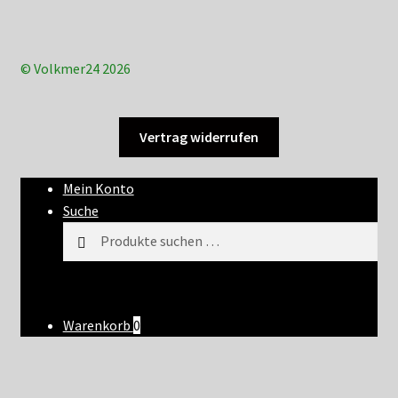
© Volkmer24 2026
Vertrag widerrufen
Mein Konto
Suche
Suchen
Suchen
nach:
Warenkorb
0