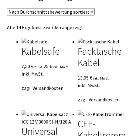
Kasse
Mein Konto
Nach
Alle 14 Ergebnisse werden angezeigt
Durchschnittsbewertung
Mein Konto
sortiert
Kabelsafe
Packtasche
Vertrag widerrufen
Kabel
7,50
€
–
13,25
€
inkl. MwSt.
Warenkorb
inkl. MwSt.
13,95
€
inkl. MwSt.
inkl. MwSt.
zzgl.
Versandkosten
zzgl.
Versandkosten
CEE-
Universal
Kabeltromm