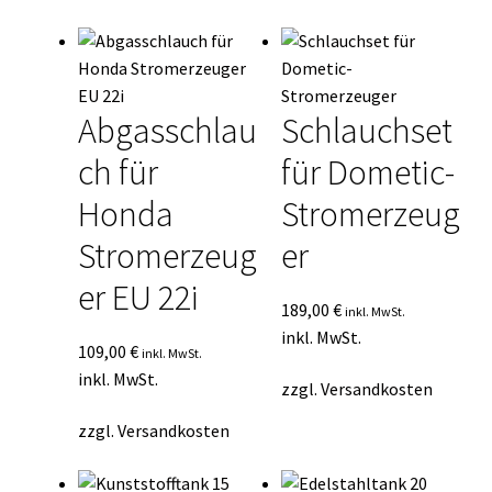
Durchschnittsbewertung
Kasse
sortiert
Mein Konto
Abgasschlau
Schlauchset
Mein Konto
ch für
für Dometic-
Vertrag widerrufen
Honda
Stromerzeug
Stromerzeug
er
Warenkorb
er EU 22i
189,00
€
inkl. MwSt.
inkl. MwSt.
109,00
€
inkl. MwSt.
inkl. MwSt.
zzgl.
Versandkosten
zzgl.
Versandkosten