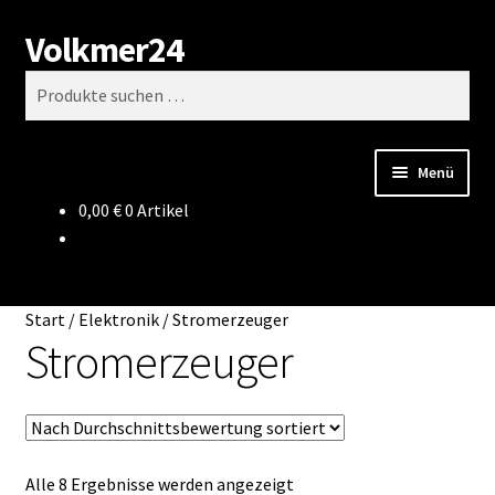
Volkmer24
Zur
Zum
Suchen
Navigation
Inhalt
Suchen
springen
springen
nach:
Menü
0,00
€
0 Artikel
Start
AGB
Start
/
Elektronik
/
Stromerzeuger
Impressum
Stromerzeuger
Datenschutz
Impressum
Nach
Alle 8 Ergebnisse werden angezeigt