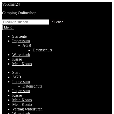
Zur
Zum
Volkmer24
Navigation
Inhalt
Camping Onlineshop
springen
springen
Suchen
Suchen
nach:
Menü
Startseite
Impressum
AGB
Datenschutz
Warenkorb
Kasse
Mein Konto
Start
AGB
Impressum
Datenschutz
Impressum
Kasse
Mein Konto
Mein Konto
Vertrag widerrufen
Warenkorb