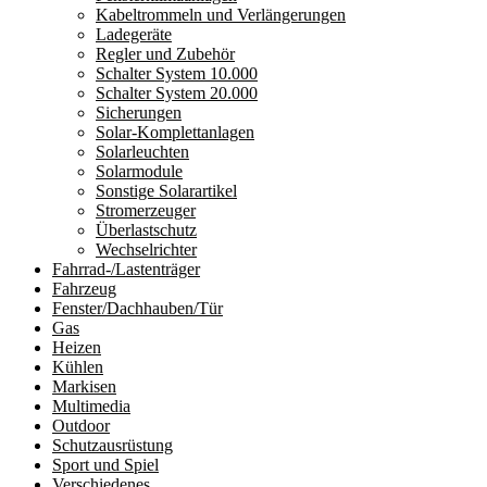
Kabeltrommeln und Verlängerungen
Ladegeräte
Regler und Zubehör
Schalter System 10.000
Schalter System 20.000
Sicherungen
Solar-Komplettanlagen
Solarleuchten
Solarmodule
Sonstige Solarartikel
Stromerzeuger
Überlastschutz
Wechselrichter
Fahrrad-/Lastenträger
Fahrzeug
Fenster/Dachhauben/Tür
Gas
Heizen
Kühlen
Markisen
Multimedia
Outdoor
Schutzausrüstung
Sport und Spiel
Verschiedenes