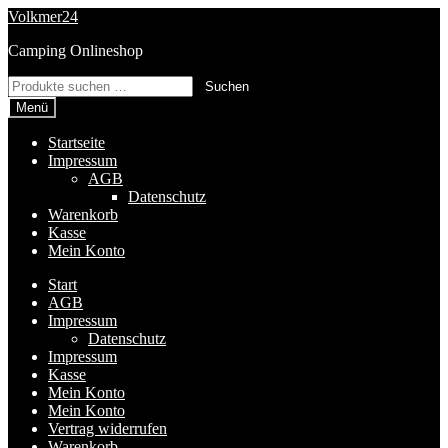
Zur
Zum
Volkmer24
Navigation
Inhalt
Camping Onlineshop
springen
springen
Suchen
Suchen
nach:
Menü
Startseite
Impressum
AGB
Datenschutz
Warenkorb
Kasse
Mein Konto
Start
AGB
Impressum
Datenschutz
Impressum
Kasse
Mein Konto
Mein Konto
Vertrag widerrufen
Warenkorb