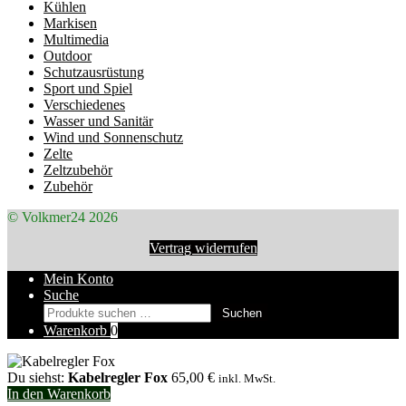
Kühlen
Markisen
Multimedia
Outdoor
Schutzausrüstung
Sport und Spiel
Verschiedenes
Wasser und Sanitär
Wind und Sonnenschutz
Zelte
Zeltzubehör
Zubehör
© Volkmer24 2026
Vertrag widerrufen
Mein Konto
Suche
Suchen
Suchen
nach:
Warenkorb
0
Du siehst:
Kabelregler Fox
65,00
€
inkl. MwSt.
In den Warenkorb