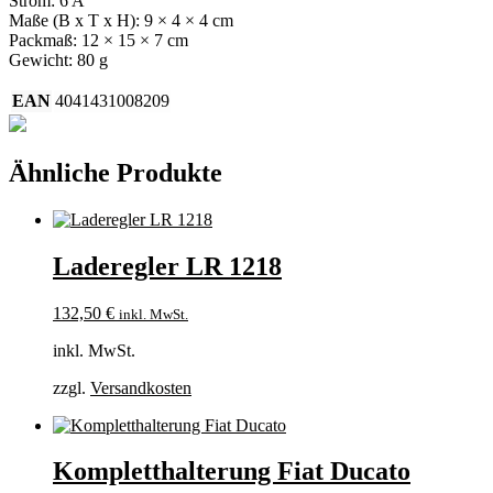
Strom: 6 A
Maße (B x T x H): 9 × 4 × 4 cm
Packmaß: 12 × 15 × 7 cm
Gewicht: 80 g
EAN
4041431008209
Ähnliche Produkte
Laderegler LR 1218
132,50
€
inkl. MwSt.
inkl. MwSt.
zzgl.
Versandkosten
Kompletthalterung Fiat Ducato