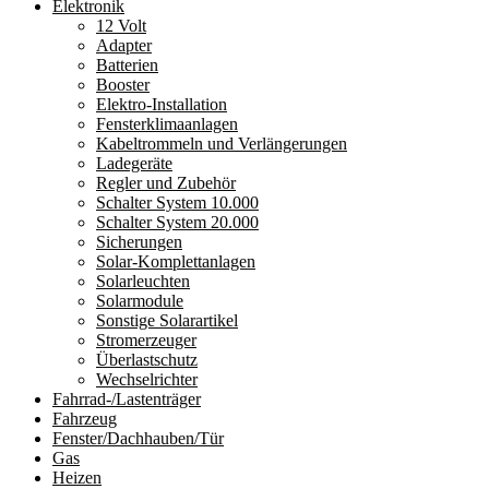
Elektronik
12 Volt
Adapter
Batterien
Booster
Elektro-Installation
Fensterklimaanlagen
Kabeltrommeln und Verlängerungen
Ladegeräte
Regler und Zubehör
Schalter System 10.000
Schalter System 20.000
Sicherungen
Solar-Komplettanlagen
Solarleuchten
Solarmodule
Sonstige Solarartikel
Stromerzeuger
Überlastschutz
Wechselrichter
Fahrrad-/Lastenträger
Fahrzeug
Fenster/Dachhauben/Tür
Gas
Heizen