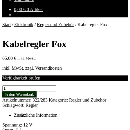
0,00
€
0 Artikel
Start
/
Elektronik
/
Regler und Zubehör
/
Kabelregler Fox
Kabelregler Fox
65,00
€
inkl. MwSt.
inkl. MwSt.
zzgl.
Versandkosten
Verfügbarkeit prüfen
Kabelregler
Fox
In den Warenkorb
Menge
Artikelnummer:
322/283
Kategorie:
Regler und Zubehör
Schlagwort:
Regler
Zusätzliche Information
Spannung: 12 V