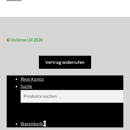
© Volkmer24 2026
Vertrag widerrufen
Mein Konto
Suche
Suchen
Suchen
nach:
Warenkorb
0