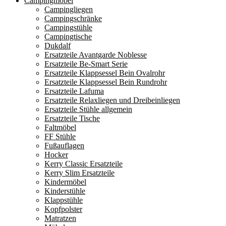
Campingmöbel
Campingliegen
Campingschränke
Campingstühle
Campingtische
Dukdalf
Ersatzteile Avantgarde Noblesse
Ersatzteile Be-Smart Serie
Ersatzteile Klappsessel Bein Ovalrohr
Ersatzteile Klappsessel Bein Rundrohr
Ersatzteile Lafuma
Ersatzteile Relaxliegen und Dreibeinliegen
Ersatzteile Stühle allgemein
Ersatzteile Tische
Faltmöbel
FF Stühle
Fußauflagen
Hocker
Kerry Classic Ersatzteile
Kerry Slim Ersatzteile
Kindermöbel
Kinderstühle
Klappstühle
Kopfpolster
Matratzen