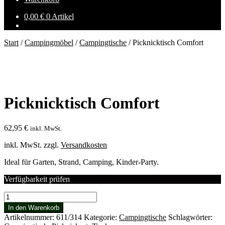
0,00
€
0 Artikel
Start
/
Campingmöbel
/
Campingtische
/
Picknicktisch Comfort
Picknicktisch Comfort
62,95
€
inkl. MwSt.
inkl. MwSt.
zzgl.
Versandkosten
Ideal für Garten, Strand, Camping, Kinder-Party.
Verfügbarkeit prüfen
Picknicktisch
Comfort
In den Warenkorb
Menge
Artikelnummer:
611/314
Kategorie:
Campingtische
Schlagwörter: