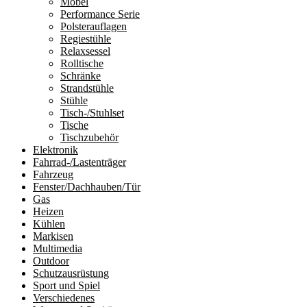
Möbel
Performance Serie
Polsterauflagen
Regiestühle
Relaxsessel
Rolltische
Schränke
Strandstühle
Stühle
Tisch-/Stuhlset
Tische
Tischzubehör
Elektronik
Fahrrad-/Lastenträger
Fahrzeug
Fenster/Dachhauben/Tür
Gas
Heizen
Kühlen
Markisen
Multimedia
Outdoor
Schutzausrüstung
Sport und Spiel
Verschiedenes