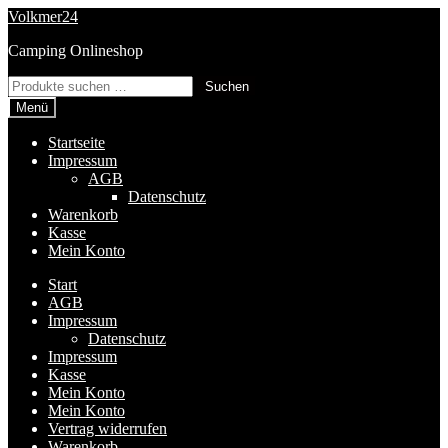
Zur
Zum
Volkmer24
Navigation
Inhalt
Camping Onlineshop
springen
springen
Suchen
Suchen
nach:
Menü
Startseite
Impressum
AGB
Datenschutz
Warenkorb
Kasse
Mein Konto
Start
AGB
Impressum
Datenschutz
Impressum
Kasse
Mein Konto
Mein Konto
Vertrag widerrufen
Warenkorb