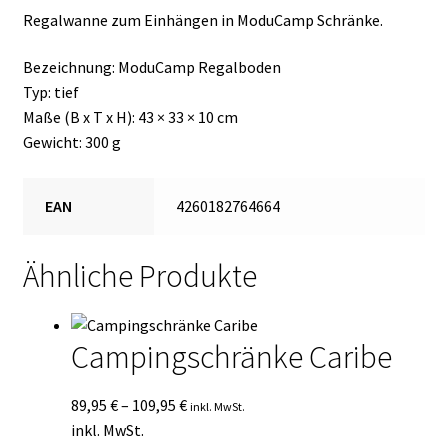
Regalwanne zum Einhängen in ModuCamp Schränke.
Bezeichnung: ModuCamp Regalboden
Typ: tief
Maße (B x T x H): 43 × 33 × 10 cm
Gewicht: 300 g
EAN
4260182764664
Ähnliche Produkte
Campingschränke Caribe
89,95
€
–
109,95
€
inkl. MwSt.
inkl. MwSt.