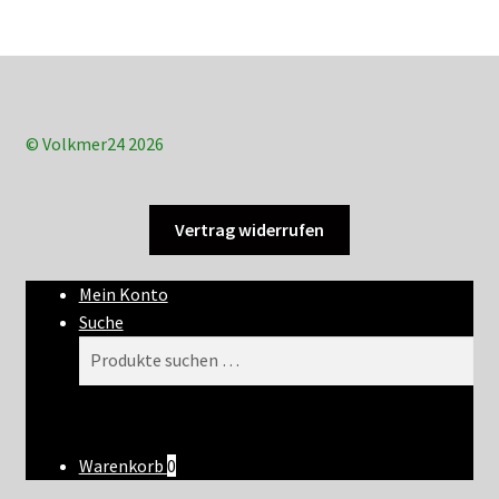
© Volkmer24 2026
Vertrag widerrufen
Mein Konto
Suche
Suchen
Suchen
nach:
Warenkorb
0