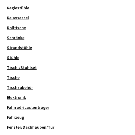
Regiestühle
Relaxsessel
Rolltische
Schränke
Strandstühle
Stühle
Tisch-/Stuhlset
Tische
Tischzubehör
Elektronik
Fahrrad-/Lastenträger
Fahrzeug
Fenster/Dachhauben/Tür