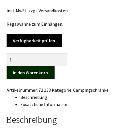
Kasse
inkl. MwSt.
zzgl.
Versandkosten
Mein Konto
Regalwanne zum Einhängen.
Mein Konto
Verfügbarkeit prüfen
Vertrag widerrufen
Regalboden
tief
Warenkorb
Menge
In den Warenkorb
Artikelnummer:
72 133
Kategorie:
Campingschränke
Beschreibung
Zusätzliche Information
Beschreibung