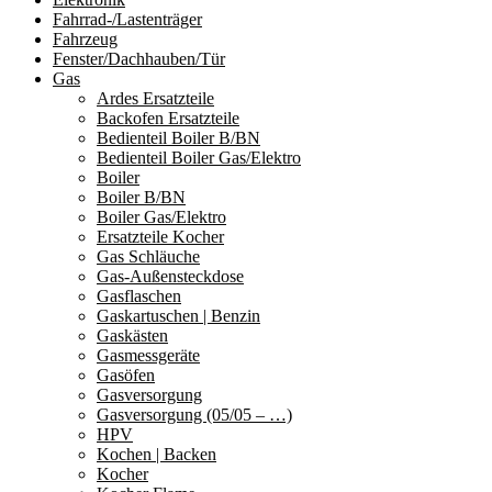
Fahrrad-/Lastenträger
Fahrzeug
Fenster/Dachhauben/Tür
Gas
Ardes Ersatzteile
Backofen Ersatzteile
Bedienteil Boiler B/BN
Bedienteil Boiler Gas/Elektro
Boiler
Boiler B/BN
Boiler Gas/Elektro
Ersatzteile Kocher
Gas Schläuche
Gas-Außensteckdose
Gasflaschen
Gaskartuschen | Benzin
Gaskästen
Gasmessgeräte
Gasöfen
Gasversorgung
Gasversorgung (05/05 – …)
HPV
Kochen | Backen
Kocher