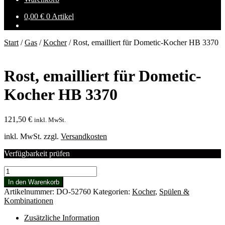
0,00
€
0 Artikel
Start
/
Gas
/
Kocher
/
Rost, emailliert für Dometic-Kocher HB 3370
Rost, emailliert für Dometic-
Kocher HB 3370
121,50
€
inkl. MwSt.
inkl. MwSt.
zzgl.
Versandkosten
Verfügbarkeit prüfen
Rost,
emailliert
In den Warenkorb
für
Artikelnummer:
DO-52760
Kategorien:
Kocher
,
Spülen &
Dometic-
Kombinationen
Kocher
HB
Zusätzliche Information
3370