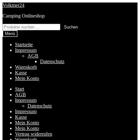
Zur
Zum
Volkmer24
Navigation
Inhalt
Camping Onlineshop
springen
springen
Suchen
Suchen
nach:
Menü
Startseite
Impressum
AGB
Datenschutz
Warenkorb
Kasse
Mein Konto
Start
AGB
Impressum
Datenschutz
Impressum
Kasse
Mein Konto
Mein Konto
Vertrag widerrufen
Warenkorb