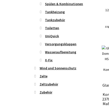
Spülen & Kombinationen
12
Tankheizung
Tankzubehör
zzg
Toiletten
UniQuick
Versorgungsklappen
Wasseraufbereitung
X-Fix
Wind und Sonnenschutz
Zelte
Zeltzubehör
Gla
Zubehör
Kom
2370
Maß