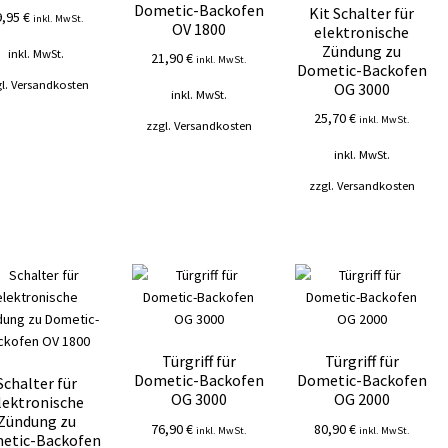
Dometic-Backofen
Kit Schalter für
9,95
€
inkl. MwSt.
OV 1800
elektronische
Zündung zu
inkl. MwSt.
21,90
€
inkl. MwSt.
Dometic-Backofen
l.
Versandkosten
OG 3000
inkl. MwSt.
25,70
€
inkl. MwSt.
zzgl.
Versandkosten
inkl. MwSt.
zzgl.
Versandkosten
Türgriff für
Türgriff für
Dometic-Backofen
Dometic-Backofen
Schalter für
OG 3000
OG 2000
lektronische
Zündung zu
76,90
€
80,90
€
inkl. MwSt.
inkl. MwSt.
etic-Backofen