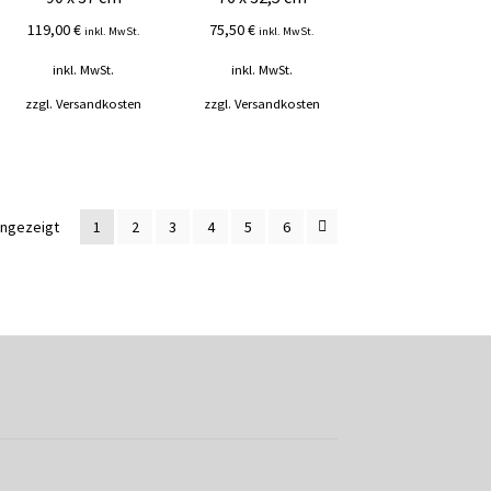
119,00
€
75,50
€
inkl. MwSt.
inkl. MwSt.
inkl. MwSt.
inkl. MwSt.
zzgl.
Versandkosten
zzgl.
Versandkosten
Nach
angezeigt
1
2
3
4
5
6
Durchschnittsbewertung
sortiert