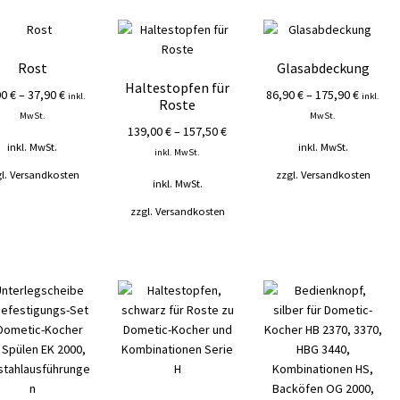
Rost
Glasabdeckung
Haltestopfen für
00
€
–
37,90
€
86,90
€
–
175,90
€
inkl.
inkl.
Roste
MwSt.
MwSt.
139,00
€
–
157,50
€
inkl. MwSt.
inkl. MwSt.
inkl. MwSt.
l.
Versandkosten
zzgl.
Versandkosten
inkl. MwSt.
zzgl.
Versandkosten