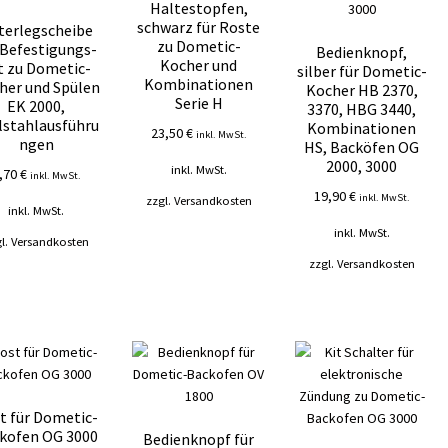
Haltestopfen,
schwarz für Roste
terlegscheibe
zu Dometic-
 Befestigungs-
Bedienknopf,
Kocher und
t zu Dometic-
silber für Dometic-
Kombinationen
her und Spülen
Kocher HB 2370,
Serie H
EK 2000,
3370, HBG 3440,
lstahlausführu
Kombinationen
23,50
€
inkl. MwSt.
ngen
HS, Backöfen OG
2000, 3000
inkl. MwSt.
,70
€
inkl. MwSt.
19,90
€
inkl. MwSt.
zzgl.
Versandkosten
inkl. MwSt.
inkl. MwSt.
l.
Versandkosten
zzgl.
Versandkosten
t für Dometic-
kofen OG 3000
Bedienknopf für