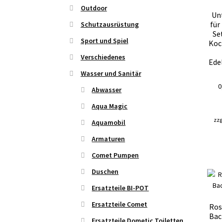
Outdoor
Un
für
Schutzausrüstung
Se
Sport und Spiel
Koc
Verschiedenes
Ede
Wasser und Sanitär
0
Abwasser
Aqua Magic
zzg
Aquamobil
Armaturen
Comet Pumpen
Duschen
Ersatzteile BI-POT
Ersatzteile Comet
Ros
Bac
Ersatzteile Dometic Toiletten