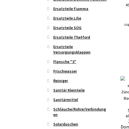
4
Ersatzteile Fiamma
Ersatzteile Lilie
zzg
Ersatzteile SOG
Ersatzteile Thetford
Ersatzteile
Versorgungsklappen
Flansche "3"
Frischwasser
Reiniger
Sanitär Kleinteile
Sanitärmittel
Schläuche/Rohre/Verbindung
en
e
Solarduschen
Dom