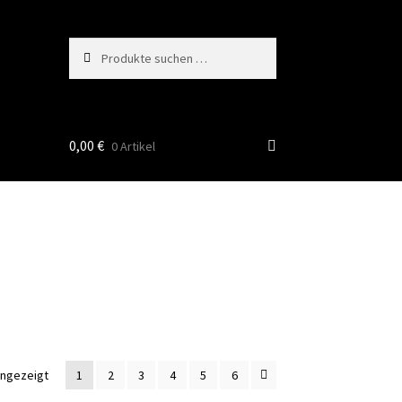
Suchen
Suchen
nach:
0,00
€
0 Artikel
Nach
angezeigt
1
2
3
4
5
6
Durchschnittsbewertung