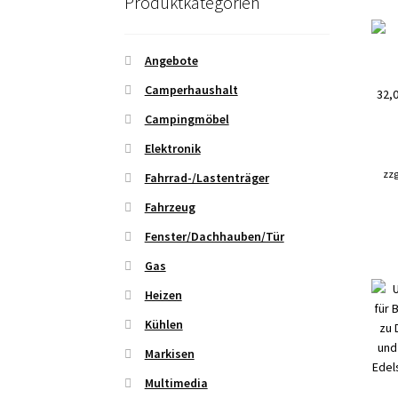
Produktkategorien
Angebote
Camperhaushalt
32,
Campingmöbel
Elektronik
zzg
Fahrrad-/Lastenträger
Fahrzeug
Fenster/Dachhauben/Tür
Gas
Heizen
Kühlen
Markisen
Multimedia