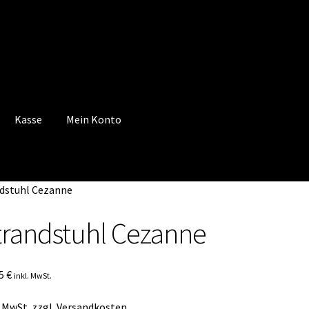
Kasse
Mein Konto
 Konto
Mein Konto
Vertrag widerrufen
Warenkorb
dstuhl Cezanne
trandstuhl Cezanne
95
€
inkl. MwSt.
. MwSt.
zzgl.
Versandkosten