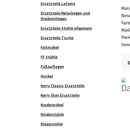
Ersatzteile Lafuma
Mate
Ersatzteile Relaxliegen und
Bela
Dreibeinliegen
Farb
Ersatzteile Stühle allgemein
Maße
Pack
Ersatzteile Tische
Gewi
Faltmöbel
FF Stühle
Fußauflagen
Hocker
Da
Kerry Classic Ersatzteile
Kerry Slim Ersatzteile
Kindermöbel
Kinderstühle
Klappstühle