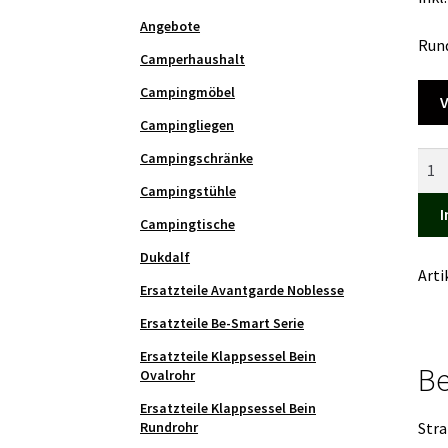
Angebote
Rund
Camperhaushalt
Campingmöbel
V
Campingliegen
Stra
Campingschränke
Cez
Campingstühle
Men
I
Campingtische
Dukdalf
Art
Ersatzteile Avantgarde Noblesse
Ersatzteile Be-Smart Serie
Ersatzteile Klappsessel Bein
Be
Ovalrohr
Ersatzteile Klappsessel Bein
Stra
Rundrohr