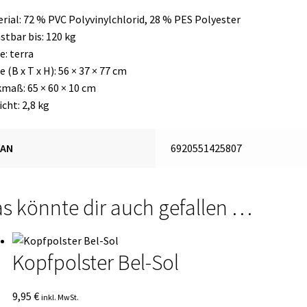
rial: 72 % PVC Polyvinylchlorid, 28 % PES Polyester
stbar bis: 120 kg
e: terra
 (B x T x H): 56 × 37 × 77 cm
maß: 65 × 60 × 10 cm
cht: 2,8 kg
EAN
6920551425807
s könnte dir auch gefallen …
Kopfpolster Bel-Sol
9,95
€
inkl. MwSt.