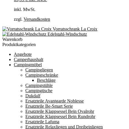
inkl. MwSt.
zzgl.
Versandkosten
Vorratsschrank La Croix
Edelstahl-Windschutz
Warenkorb
Produktkategorien
Angebote
Camperhaushalt
Campingmöbel
Campingliegen
Campingschränke
Beschläge
Campingstühle
Campingtische
Dukdalf
Ersatzteile Avantgarde Noblesse
Ersatzteile Be-Smart Serie
Ersatzteile Klappsessel Bein Ovalrohr
Ersatzteile Klappsessel Bein Rundrohr
Ersatzteile Lafuma
Ersatzteile Relaxliegen und Dreibeinliegen