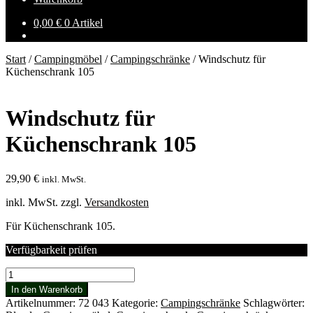
0,00
€
0 Artikel
Start
/
Campingmöbel
/
Campingschränke
/
Windschutz für
Küchenschrank 105
Windschutz für
Küchenschrank 105
29,90
€
inkl. MwSt.
inkl. MwSt.
zzgl.
Versandkosten
Für Küchenschrank 105.
Verfügbarkeit prüfen
Windschutz
für
In den Warenkorb
Küchenschrank
Artikelnummer:
72 043
Kategorie:
Campingschränke
Schlagwörter:
105