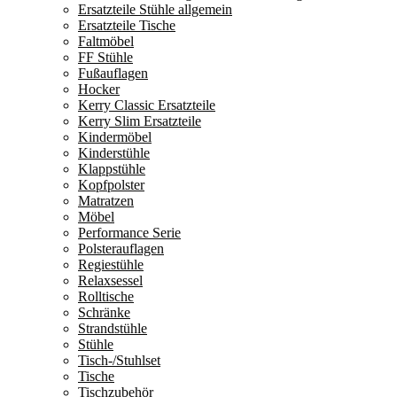
Ersatzteile Stühle allgemein
Ersatzteile Tische
Faltmöbel
FF Stühle
Fußauflagen
Hocker
Kerry Classic Ersatzteile
Kerry Slim Ersatzteile
Kindermöbel
Kinderstühle
Klappstühle
Kopfpolster
Matratzen
Möbel
Performance Serie
Polsterauflagen
Regiestühle
Relaxsessel
Rolltische
Schränke
Strandstühle
Stühle
Tisch-/Stuhlset
Tische
Tischzubehör