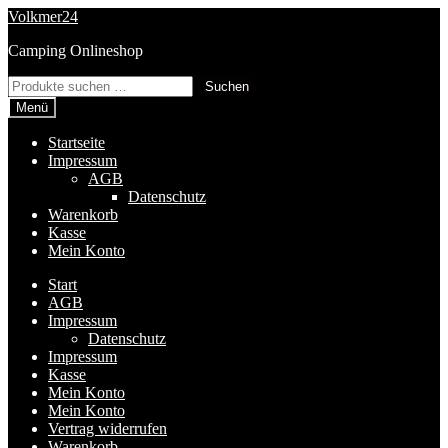
Zur
Zum
Volkmer24
Navigation
Inhalt
Camping Onlineshop
springen
springen
Suchen
Suchen
nach:
Menü
Startseite
Impressum
AGB
Datenschutz
Warenkorb
Kasse
Mein Konto
Start
AGB
Impressum
Datenschutz
Impressum
Kasse
Mein Konto
Mein Konto
Vertrag widerrufen
Warenkorb