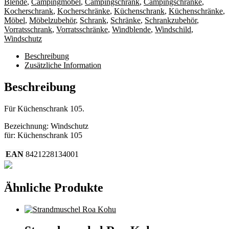
Blende
,
Campingmöbel
,
Campingschrank
,
Campingschränke
,
Menge
Kocherschrank
,
Kocherschränke
,
Küchenschrank
,
Küchenschränke
,
Möbel
,
Möbelzubehör
,
Schrank
,
Schränke
,
Schrankzubehör
,
Vorratsschrank
,
Vorratsschränke
,
Windblende
,
Windschild
,
Windschutz
Beschreibung
Zusätzliche Information
Beschreibung
Für Küchenschrank 105.
Bezeichnung: Windschutz
für: Küchenschrank 105
EAN
8421228134001
Ähnliche Produkte