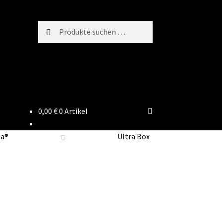
Suchen
Suchen
nach:
0,00
€
0 Artikel
ma®
Ultra Box