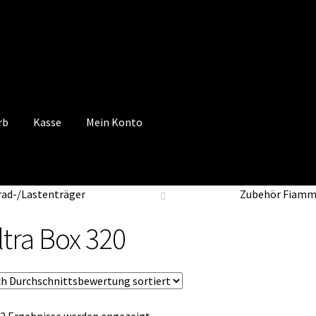
rb
Kasse
Mein Konto
 Konto
Mein Konto
Vertrag widerrufen
Warenkorb
rad-/Lastenträger
Zubehör Fiam
ltra Box 320
Nach