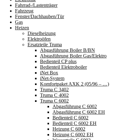
Fahrrad-/Lastenträger
Fahrzeug
Fenster/Dachhauben/Tür
Gas
Heizen
Dieselheizung
Elektroöfen
Ersatzteile Truma
Abgasführung Boiler B/BN
Abgasführung Boiler Gas/Elektro
Bedienteil CP plus
Bedienteil Elektroboiler
iNet Box
iNet-System
Komfortpaket AXK 2 (05/96 – …)
Truma C 3402
Truma C 4002
Truma C 6002
Abgasführung C 6002
Abgasführung C 6002 EH
Bedienteil C 6002
Bedienteil C 6002 EH
Heizung C 6002
Heizung C 6002 EH