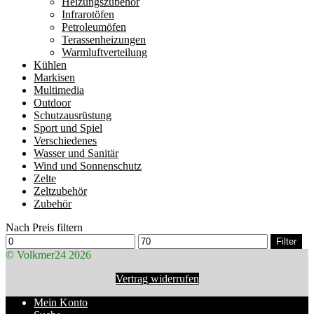
Heizungszubehör
Infrarotöfen
Petroleumöfen
Terassenheizungen
Warmluftverteilung
Kühlen
Markisen
Multimedia
Outdoor
Schutzausrüstung
Sport und Spiel
Verschiedenes
Wasser und Sanitär
Wind und Sonnenschutz
Zelte
Zeltzubehör
Zubehör
Nach Preis filtern
Min.
Max.
Filter
Preis
Preis
© Volkmer24 2026
Vertrag widerrufen
Mein Konto