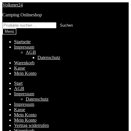
Zur
Zum
Volkmer24
Navigation
Inhalt
Camping Onlineshop
springen
springen
Suchen
Suchen
nach:
Menü
Startseite
Impressum
AGB
Datenschutz
Warenkorb
Kasse
Mein Konto
Start
AGB
Impressum
Datenschutz
Impressum
Kasse
Mein Konto
Mein Konto
Vertrag widerrufen
Warenkorb