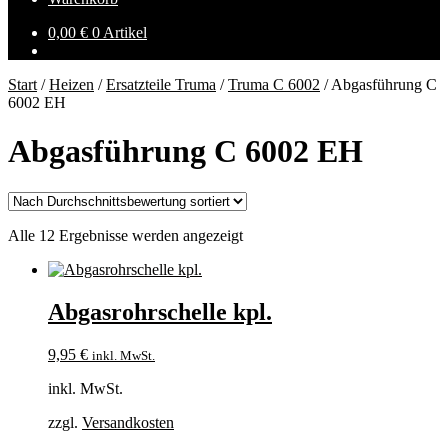
0,00
€
0 Artikel
Start
/
Heizen
/
Ersatzteile Truma
/
Truma C 6002
/
Abgasführung C
6002 EH
Abgasführung C 6002 EH
Nach
Alle 12 Ergebnisse werden angezeigt
Durchschnittsbewertung
sortiert
Abgasrohrschelle kpl.
9,95
€
inkl. MwSt.
inkl. MwSt.
zzgl.
Versandkosten