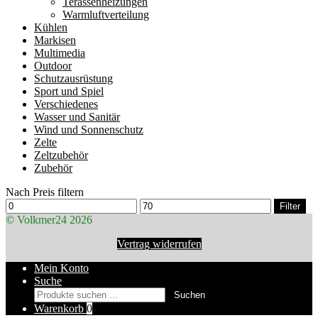
Terassenheizungen
Warmluftverteilung
Kühlen
Markisen
Multimedia
Outdoor
Schutzausrüstung
Sport und Spiel
Verschiedenes
Wasser und Sanitär
Wind und Sonnenschutz
Zelte
Zeltzubehör
Zubehör
Nach Preis filtern
Min.
Max.
Filter
Preis
Preis
© Volkmer24 2026
Vertrag widerrufen
Mein Konto
Suche
Suchen
Suchen
nach:
Warenkorb
0