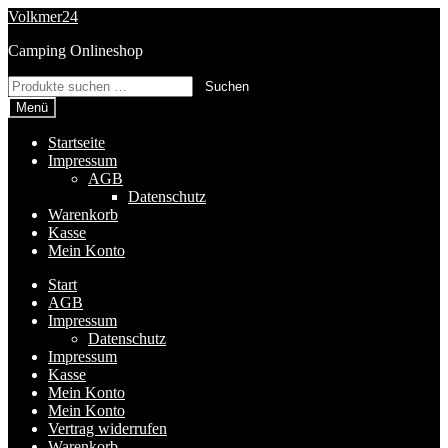
Zur
Zum
Volkmer24
Navigation
Inhalt
Camping Onlineshop
springen
springen
Suchen
Suchen
nach:
Menü
Startseite
Impressum
AGB
Datenschutz
Warenkorb
Kasse
Mein Konto
Start
AGB
Impressum
Datenschutz
Impressum
Kasse
Mein Konto
Mein Konto
Vertrag widerrufen
Warenkorb