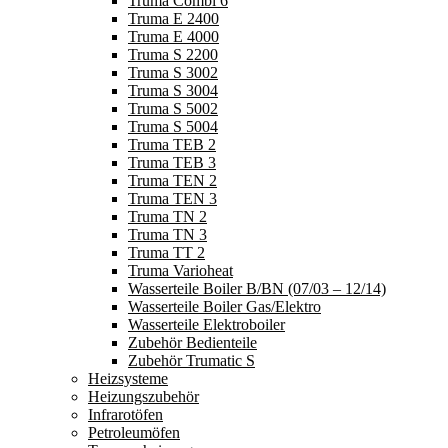
Truma Combi 6
Truma E 2400
Truma E 4000
Truma S 2200
Truma S 3002
Truma S 3004
Truma S 5002
Truma S 5004
Truma TEB 2
Truma TEB 3
Truma TEN 2
Truma TEN 3
Truma TN 2
Truma TN 3
Truma TT 2
Truma Varioheat
Wasserteile Boiler B/BN (07/03 – 12/14)
Wasserteile Boiler Gas/Elektro
Wasserteile Elektroboiler
Zubehör Bedienteile
Zubehör Trumatic S
Heizsysteme
Heizungszubehör
Infrarotöfen
Petroleumöfen