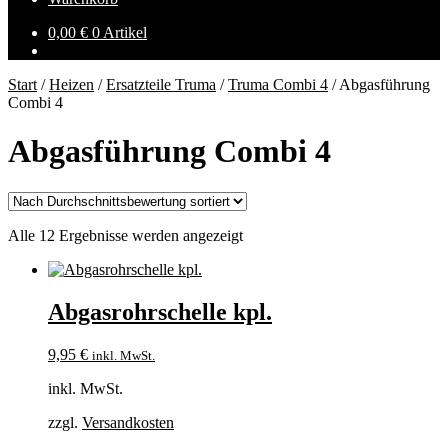
0,00
€
0 Artikel
Start
/
Heizen
/
Ersatzteile Truma
/
Truma Combi 4
/
Abgasführung
Combi 4
Abgasführung Combi 4
Nach
Alle 12 Ergebnisse werden angezeigt
Durchschnittsbewertung
sortiert
Abgasrohrschelle kpl.
9,95
€
inkl. MwSt.
inkl. MwSt.
zzgl.
Versandkosten