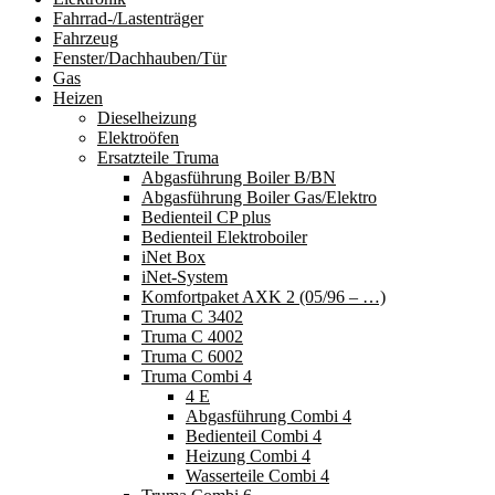
Fahrrad-/Lastenträger
Fahrzeug
Fenster/Dachhauben/Tür
Gas
Heizen
Dieselheizung
Elektroöfen
Ersatzteile Truma
Abgasführung Boiler B/BN
Abgasführung Boiler Gas/Elektro
Bedienteil CP plus
Bedienteil Elektroboiler
iNet Box
iNet-System
Komfortpaket AXK 2 (05/96 – …)
Truma C 3402
Truma C 4002
Truma C 6002
Truma Combi 4
4 E
Abgasführung Combi 4
Bedienteil Combi 4
Heizung Combi 4
Wasserteile Combi 4