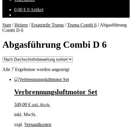
0,00
€
0 Artikel
Start
/
Heizen
/
Ersatzteile Truma
/
Truma Combi 6
/
Abgasführung
Combi D 6
Abgasführung Combi D 6
Nach
Alle 7 Ergebnisse werden angezeigt
Durchschnittsbewertung
sortiert
Verbrennungsluftmotor Set
349,00
€
inkl. MwSt.
inkl. MwSt.
zzgl.
Versandkosten