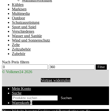
Warmluftverteilung
Kühlen
Markisen
Multimedia
Outdoor
Schutzausrüstung
Sport und Spiel
Verschiedenes
Wasser und Sanitär
Wind und Sonnenschutz
Zelte
Zeltzubehör
Zubehör
Nach Preis filtern
Min.
Max.
Filter
Preis
Preis
© Volkmer24 2026
Vertrag widerrufen
Mein Konto
Suche
Suchen
Suchen
nach:
Warenkorb
0