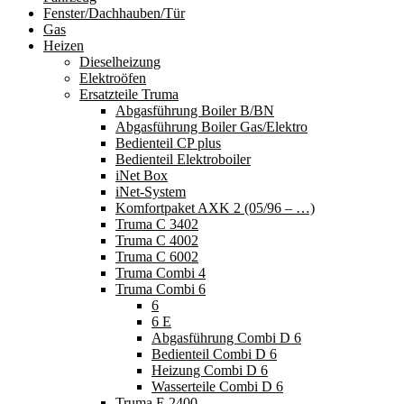
Fenster/Dachhauben/Tür
Gas
Heizen
Dieselheizung
Elektroöfen
Ersatzteile Truma
Abgasführung Boiler B/BN
Abgasführung Boiler Gas/Elektro
Bedienteil CP plus
Bedienteil Elektroboiler
iNet Box
iNet-System
Komfortpaket AXK 2 (05/96 – …)
Truma C 3402
Truma C 4002
Truma C 6002
Truma Combi 4
Truma Combi 6
6
6 E
Abgasführung Combi D 6
Bedienteil Combi D 6
Heizung Combi D 6
Wasserteile Combi D 6
Truma E 2400