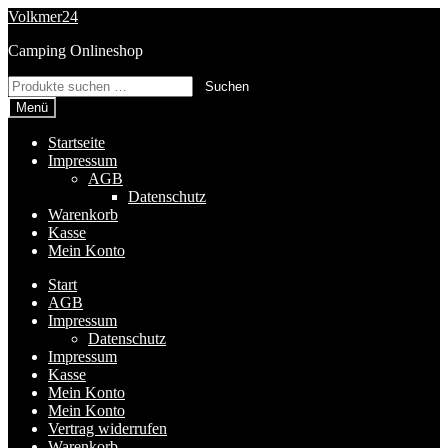
Zur
Zum
Volkmer24
Navigation
Inhalt
Camping Onlineshop
springen
springen
Suchen
Suchen
nach:
Menü
Startseite
Impressum
AGB
Datenschutz
Warenkorb
Kasse
Mein Konto
Start
AGB
Impressum
Datenschutz
Impressum
Kasse
Mein Konto
Mein Konto
Vertrag widerrufen
Warenkorb