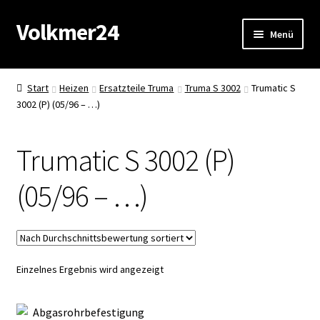
Volkmer24
Zur
Zum
Menü
Navigation
Inhalt
springen
springen
Start
Start
Heizen
Ersatzteile Truma
Truma S 3002
Trumatic S
3002 (P) (05/96 – …)
AGB
Impressum
Trumatic S 3002 (P)
Datenschutz
(05/96 – …)
Impressum
Kasse
Einzelnes Ergebnis wird angezeigt
Mein Konto