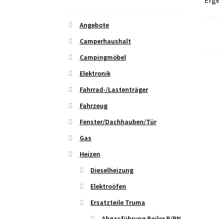
Erge
Angebote
Camperhaushalt
Campingmöbel
Elektronik
Fahrrad-/Lastenträger
Fahrzeug
Fenster/Dachhauben/Tür
Gas
Heizen
Dieselheizung
Elektroöfen
Ersatzteile Truma
Abgasführung Boiler B/BN