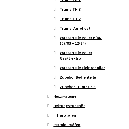
Truma TN 3
Truma TT 2
Truma Varioheat
Wasserteile Boiler B/BN
(07/03 – 12/14)
Wasserteile Boiler
Gas/Elektro
Wasserteile Elektroboiler
Zubehör Bedienteile
Zubehör Trumatic S
Heizsysteme
Heizungszubehör
Infrarotöfen
Petroleumöfen