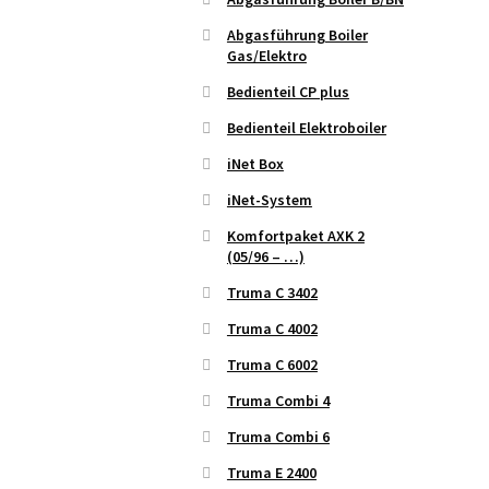
Abgasführung Boiler
Gas/Elektro
Bedienteil CP plus
Bedienteil Elektroboiler
iNet Box
iNet-System
Komfortpaket AXK 2
(05/96 – …)
Truma C 3402
Truma C 4002
Truma C 6002
Truma Combi 4
Truma Combi 6
Truma E 2400