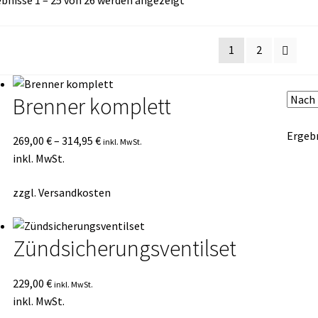
bnisse 1 – 25 von 26 werden angezeigt
Durchschnittsbewertung
sortiert
1
2
Brenner komplett
Ergebn
269,00
€
–
314,95
€
inkl. MwSt.
inkl. MwSt.
zzgl.
Versandkosten
Zündsicherungsventilset
229,00
€
inkl. MwSt.
inkl. MwSt.