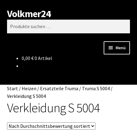
Volkmer24
Zur
Zum
Suchen
Navigation
Inhalt
Suchen
springen
springen
nach:
Menü
0,00
€
0 Artikel
Start
AGB
Start
/
Heizen
/
Ersatzteile Truma
/
Truma S 5004
/
Impressum
Verkleidung S 5004
Verkleidung S 5004
Datenschutz
Impressum