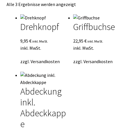
Nach
Alle 3 Ergebnisse werden angezeigt
Kasse
Durchschnittsbewertung
sortiert
Mein Konto
Drehknopf
Griffbuchse
Mein Konto
9,95
€
22,95
€
inkl. MwSt.
inkl. MwSt.
inkl. MwSt.
inkl. MwSt.
Vertrag widerrufen
zzgl.
Versandkosten
zzgl.
Versandkosten
Warenkorb
Abdeckung
inkl.
Abdeckkapp
e