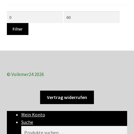
Min.
Max.
Preis
Preis
Filter
© Volkmer24 2026
Vertrag widerrufen
Mein Konto
Suche
Suchen
Suchen