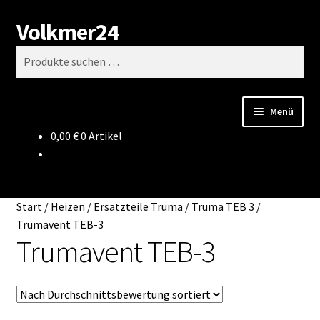
Volkmer24
Zur
Zum
Suchen
Navigation
Inhalt
Suchen
springen
springen
nach:
Menü
0,00
€
0 Artikel
Start
AGB
Start
/
Heizen
/
Ersatzteile Truma
/
Truma TEB 3
/
Impressum
Trumavent TEB-3
Trumavent TEB-3
Datenschutz
Impressum