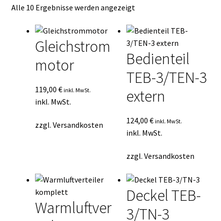
Nach
Alle 10 Ergebnisse werden angezeigt
Kasse
Durchschnittsbewertung
sortiert
Mein Konto
Gleichstrom
Bedienteil
motor
Mein Konto
TEB-3/TEN-3
Vertrag widerrufen
119,00
€
inkl. MwSt.
extern
inkl. MwSt.
Warenkorb
124,00
€
inkl. MwSt.
zzgl.
Versandkosten
inkl. MwSt.
zzgl.
Versandkosten
Deckel TEB-
Warmluftver
3/TN-3