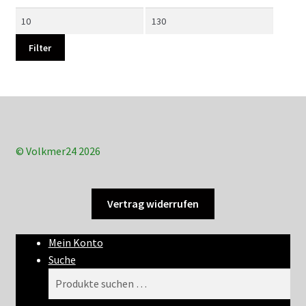
Min.
Max.
Preis
Preis
Filter
© Volkmer24 2026
Vertrag widerrufen
Mein Konto
Suche
Suchen
Suchen
nach: