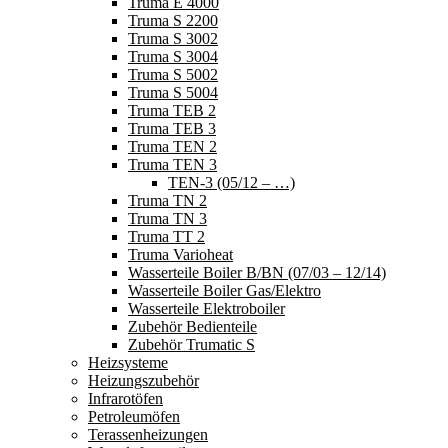
Truma E 4000
Truma S 2200
Truma S 3002
Truma S 3004
Truma S 5002
Truma S 5004
Truma TEB 2
Truma TEB 3
Truma TEN 2
Truma TEN 3
TEN-3 (05/12 – …)
Truma TN 2
Truma TN 3
Truma TT 2
Truma Varioheat
Wasserteile Boiler B/BN (07/03 – 12/14)
Wasserteile Boiler Gas/Elektro
Wasserteile Elektroboiler
Zubehör Bedienteile
Zubehör Trumatic S
Heizsysteme
Heizungszubehör
Infrarotöfen
Petroleumöfen
Terassenheizungen