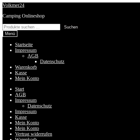
Zur
Zum
Volkmer24
Navigation
Inhalt
Camping Onlineshop
springen
springen
Suchen
Suchen
nach:
Menü
Startseite
Impressum
AGB
Datenschutz
Warenkorb
Kasse
Mein Konto
Start
AGB
Impressum
Datenschutz
Impressum
Kasse
Mein Konto
Mein Konto
Vertrag widerrufen
Warenkorb