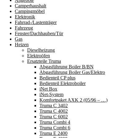
Angebote
Camperhaushalt
Campingmöbel
Elektronik
Fahrrad-/Lastenträger
Fahrzeug
Fenster/Dachhauben/Tür
Gas
Heizen
Dieselheizung
Elektroöfen
Ersatzteile Truma
Abgasführung Boiler B/BN
Abgasführung Boiler Gas/Elektro
Bedienteil CP plus
Bedienteil Elektroboiler
iNet Box
iNet-System
Komfortpaket AXK 2 (05/96 – …)
Truma C 3402
Truma C 4002
Truma C 6002
Truma Combi 4
Truma Combi 6
Truma E 2400