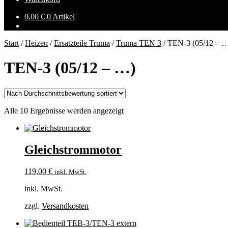
0,00
€
0 Artikel
Start
/
Heizen
/
Ersatzteile Truma
/
Truma TEN 3
/
TEN-3 (05/12 – 
TEN-3 (05/12 – …)
Nach
Alle 10 Ergebnisse werden angezeigt
Durchschnittsbewertung
sortiert
Gleichstrommotor
119,00
€
inkl. MwSt.
inkl. MwSt.
zzgl.
Versandkosten