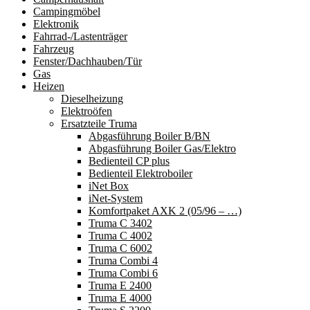
Campingmöbel
Elektronik
Fahrrad-/Lastenträger
Fahrzeug
Fenster/Dachhauben/Tür
Gas
Heizen
Dieselheizung
Elektroöfen
Ersatzteile Truma
Abgasführung Boiler B/BN
Abgasführung Boiler Gas/Elektro
Bedienteil CP plus
Bedienteil Elektroboiler
iNet Box
iNet-System
Komfortpaket AXK 2 (05/96 – …)
Truma C 3402
Truma C 4002
Truma C 6002
Truma Combi 4
Truma Combi 6
Truma E 2400
Truma E 4000