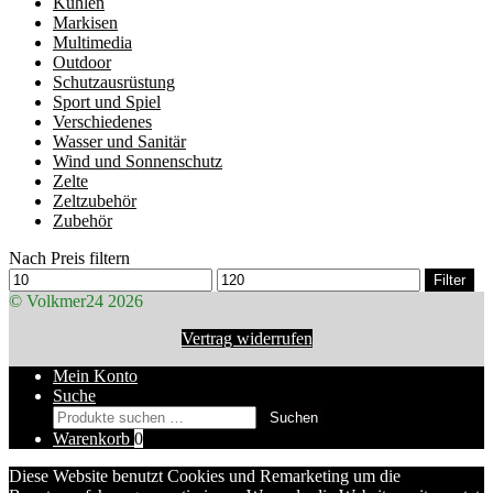
Kühlen
Markisen
Multimedia
Outdoor
Schutzausrüstung
Sport und Spiel
Verschiedenes
Wasser und Sanitär
Wind und Sonnenschutz
Zelte
Zeltzubehör
Zubehör
Nach Preis filtern
Min.
Max.
Filter
Preis
Preis
© Volkmer24 2026
Vertrag widerrufen
Mein Konto
Suche
Suchen
Suchen
nach:
Warenkorb
0
Diese Website benutzt Cookies und Remarketing um die