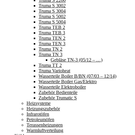
Truma S 2200
Truma S 3002
Truma S 3004
Truma S 5002
Truma S 5004
Truma TEB 2
Truma TEB 3
Truma TEN 2
Truma TEN 3
Truma TN 2
Truma TN 3
Gebläse TN-3 (05/12 – …)
Truma TT 2
Truma Varioheat
Wasserteile Boiler B/BN (07/03 – 12/14)
Wasserteile Boiler Gas/Elektro
Wasserteile Elektroboiler
Zubehör Bedienteile
Zubehör Trumatic S
Heizsysteme
Heizungszubehör
Infrarotöfen
Petroleumöfen
Terassenheizungen
Warmluftverteilung