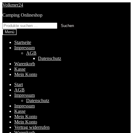
Zur
Zum
Volkmer24
Navigation
Inhalt
Camping Onlineshop
springen
springen
Suchen
Suchen
nach:
Menü
Startseite
Impressum
AGB
Datenschutz
Warenkorb
Kasse
Mein Konto
Start
AGB
Impressum
Datenschutz
Impressum
Kasse
Mein Konto
Mein Konto
Vertrag widerrufen
Warenkorb