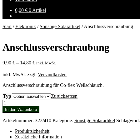
0,00
€
0 Artikel
Start
/
Elektronik
/
Sonstige Solarartikel
/
Anschlussverschraubung
Anschlussverschraubung
9,90
€
–
14,80
€
inkl. MwSt.
inkl. MwSt.
zzgl.
Versandkosten
Anschlussverschraubung für Co-flex Wellschlauch.
Typ
Zurücksetzen
Anschlussverschraubung
Menge
In den Warenkorb
Artikelnummer:
322/410
Kategorie:
Sonstige Solarartikel
Schlagwort
Produktsicherheit
Zusätzliche Information