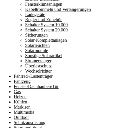
Fensterklimaanlagen
Kabeltrommeln und Verlängerungen
Ladegeräte
Regler und Zubehör
Schalter System 10.000
Schalter System 20.000
Sicherungen
Solar-Komplettanlagen
Solarleuchten
Solarmodule
Sonstige Solarartikel
Stromerzeuger
Überlastschutz
Wechselrichter
Fahrrad-/Lastenträger
Fahrzeug
Fenster/Dachhauben/Tür
Gas
Heizen
Kühlen
Markisen
Multimedia
Outdoor
Schutzausrüstung
Sport und Spiel