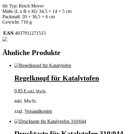
für Typ: Reich Mover
Maße (L x B x H): 34,5 × 14 × 5 cm
Packmaß: 20 × 36,5 × 6 cm
Gewicht: 710 g
EAN
4037911271515
Ähnliche Produkte
Regelknopf für Katalytofen
0,85
€
inkl. MwSt.
inkl. MwSt.
zzgl.
Versandkosten
Drucktaste für Katalytofen 310/044