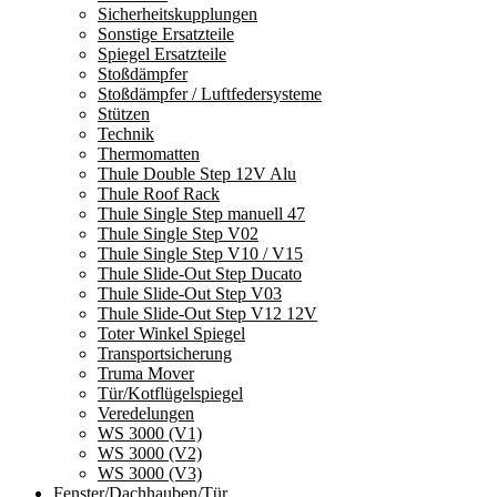
Sicherheitskupplungen
Sonstige Ersatzteile
Spiegel Ersatzteile
Stoßdämpfer
Stoßdämpfer / Luftfedersysteme
Stützen
Technik
Thermomatten
Thule Double Step 12V Alu
Thule Roof Rack
Thule Single Step manuell 47
Thule Single Step V02
Thule Single Step V10 / V15
Thule Slide-Out Step Ducato
Thule Slide-Out Step V03
Thule Slide-Out Step V12 12V
Toter Winkel Spiegel
Transportsicherung
Truma Mover
Tür/Kotflügelspiegel
Veredelungen
WS 3000 (V1)
WS 3000 (V2)
WS 3000 (V3)
Fenster/Dachhauben/Tür