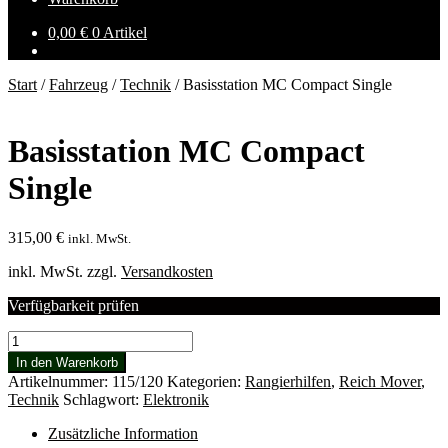
0,00
€
0 Artikel
Start
/
Fahrzeug
/
Technik
/
Basisstation MC Compact Single
Basisstation MC Compact
Single
315,00
€
inkl. MwSt.
inkl. MwSt.
zzgl.
Versandkosten
Verfügbarkeit prüfen
Basisstation
MC
In den Warenkorb
Compact
Artikelnummer:
115/120
Kategorien:
Rangierhilfen
,
Reich Mover
,
Single
Technik
Schlagwort:
Elektronik
Menge
Zusätzliche Information