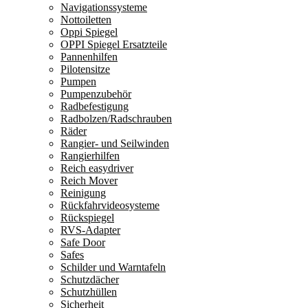
Navigationssysteme
Nottoiletten
Oppi Spiegel
OPPI Spiegel Ersatzteile
Pannenhilfen
Pilotensitze
Pumpen
Pumpenzubehör
Radbefestigung
Radbolzen/Radschrauben
Räder
Rangier- und Seilwinden
Rangierhilfen
Reich easydriver
Reich Mover
Reinigung
Rückfahrvideosysteme
Rückspiegel
RVS-Adapter
Safe Door
Safes
Schilder und Warntafeln
Schutzdächer
Schutzhüllen
Sicherheit