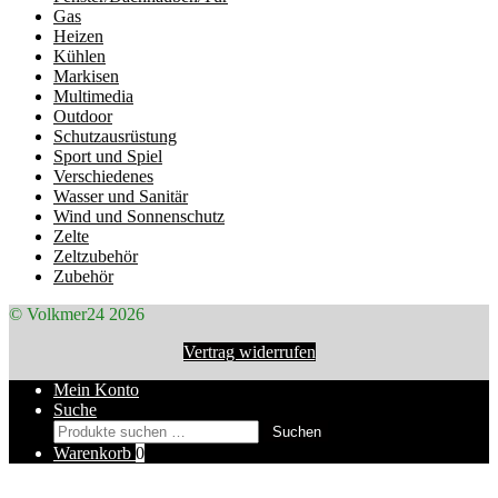
Gas
Heizen
Kühlen
Markisen
Multimedia
Outdoor
Schutzausrüstung
Sport und Spiel
Verschiedenes
Wasser und Sanitär
Wind und Sonnenschutz
Zelte
Zeltzubehör
Zubehör
© Volkmer24 2026
Vertrag widerrufen
Mein Konto
Suche
Suchen
Suchen
nach:
Warenkorb
0