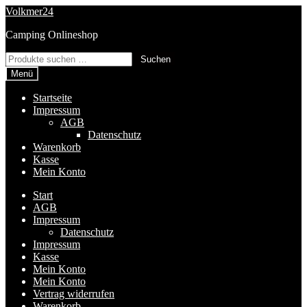
Zur
Zum
Volkmer24
Navigation
Inhalt
Camping Onlineshop
springen
springen
Suchen
Suchen
nach:
Menü
Startseite
Impressum
AGB
Datenschutz
Warenkorb
Kasse
Mein Konto
Start
AGB
Impressum
Datenschutz
Impressum
Kasse
Mein Konto
Mein Konto
Vertrag widerrufen
Warenkorb