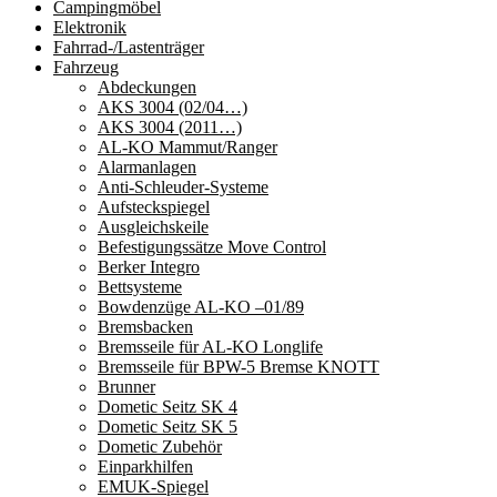
Campingmöbel
Elektronik
Fahrrad-/Lastenträger
Fahrzeug
Abdeckungen
AKS 3004 (02/04…)
AKS 3004 (2011…)
AL-KO Mammut/Ranger
Alarmanlagen
Anti-Schleuder-Systeme
Aufsteckspiegel
Ausgleichskeile
Befestigungssätze Move Control
Berker Integro
Bettsysteme
Bowdenzüge AL-KO –01/89
Bremsbacken
Bremsseile für AL-KO Longlife
Bremsseile für BPW-5 Bremse KNOTT
Brunner
Dometic Seitz SK 4
Dometic Seitz SK 5
Dometic Zubehör
Einparkhilfen
EMUK-Spiegel