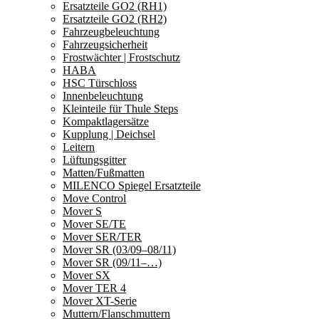
Ersatzteile GO2 (RH1)
Ersatzteile GO2 (RH2)
Fahrzeugbeleuchtung
Fahrzeugsicherheit
Frostwächter | Frostschutz
HABA
HSC Türschloss
Innenbeleuchtung
Kleinteile für Thule Steps
Kompaktlagersätze
Kupplung | Deichsel
Leitern
Lüftungsgitter
Matten/Fußmatten
MILENCO Spiegel Ersatzteile
Move Control
Mover S
Mover SE/TE
Mover SER/TER
Mover SR (03/09–08/11)
Mover SR (09/11–…)
Mover SX
Mover TER 4
Mover XT-Serie
Muttern/Flanschmuttern