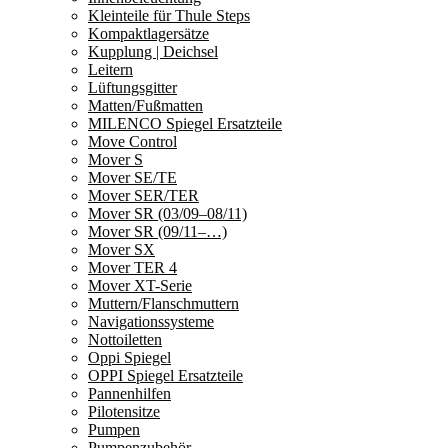
Kleinteile für Thule Steps
Kompaktlagersätze
Kupplung | Deichsel
Leitern
Lüftungsgitter
Matten/Fußmatten
MILENCO Spiegel Ersatzteile
Move Control
Mover S
Mover SE/TE
Mover SER/TER
Mover SR (03/09–08/11)
Mover SR (09/11–…)
Mover SX
Mover TER 4
Mover XT-Serie
Muttern/Flanschmuttern
Navigationssysteme
Nottoiletten
Oppi Spiegel
OPPI Spiegel Ersatzteile
Pannenhilfen
Pilotensitze
Pumpen
Pumpenzubehör