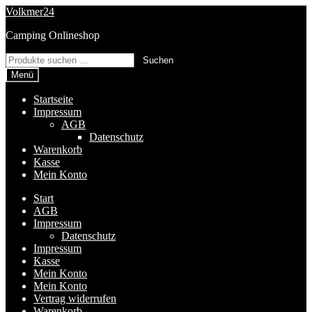
Zur
Zum
Volkmer24
Navigation
Inhalt
Camping Onlineshop
springen
springen
Suchen
Suchen
nach:
Menü
Startseite
Impressum
AGB
Datenschutz
Warenkorb
Kasse
Mein Konto
Start
AGB
Impressum
Datenschutz
Impressum
Kasse
Mein Konto
Mein Konto
Vertrag widerrufen
Warenkorb