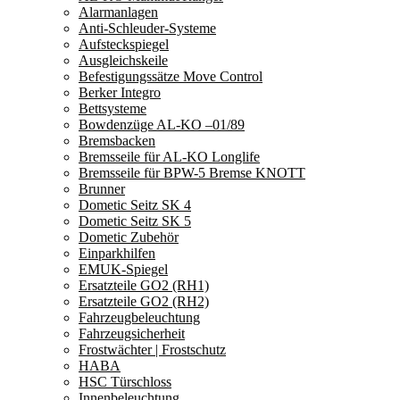
Alarmanlagen
Anti-Schleuder-Systeme
Aufsteckspiegel
Ausgleichskeile
Befestigungssätze Move Control
Berker Integro
Bettsysteme
Bowdenzüge AL-KO –01/89
Bremsbacken
Bremsseile für AL-KO Longlife
Bremsseile für BPW-5 Bremse KNOTT
Brunner
Dometic Seitz SK 4
Dometic Seitz SK 5
Dometic Zubehör
Einparkhilfen
EMUK-Spiegel
Ersatzteile GO2 (RH1)
Ersatzteile GO2 (RH2)
Fahrzeugbeleuchtung
Fahrzeugsicherheit
Frostwächter | Frostschutz
HABA
HSC Türschloss
Innenbeleuchtung