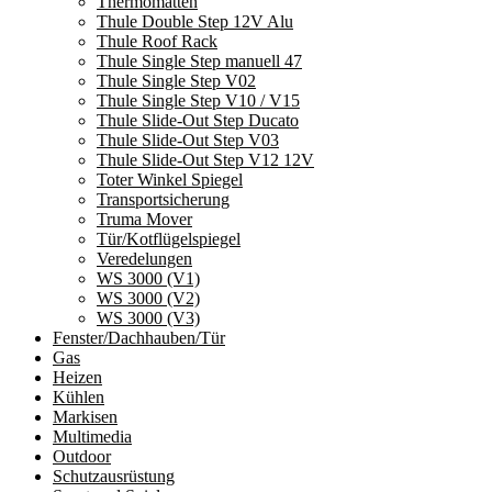
Thermomatten
Thule Double Step 12V Alu
Thule Roof Rack
Thule Single Step manuell 47
Thule Single Step V02
Thule Single Step V10 / V15
Thule Slide-Out Step Ducato
Thule Slide-Out Step V03
Thule Slide-Out Step V12 12V
Toter Winkel Spiegel
Transportsicherung
Truma Mover
Tür/Kotflügelspiegel
Veredelungen
WS 3000 (V1)
WS 3000 (V2)
WS 3000 (V3)
Fenster/Dachhauben/Tür
Gas
Heizen
Kühlen
Markisen
Multimedia
Outdoor
Schutzausrüstung