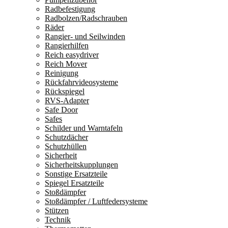
Radbefestigung
Radbolzen/Radschrauben
Räder
Rangier- und Seilwinden
Rangierhilfen
Reich easydriver
Reich Mover
Reinigung
Rückfahrvideosysteme
Rückspiegel
RVS-Adapter
Safe Door
Safes
Schilder und Warntafeln
Schutzdächer
Schutzhüllen
Sicherheit
Sicherheitskupplungen
Sonstige Ersatzteile
Spiegel Ersatzteile
Stoßdämpfer
Stoßdämpfer / Luftfedersysteme
Stützen
Technik