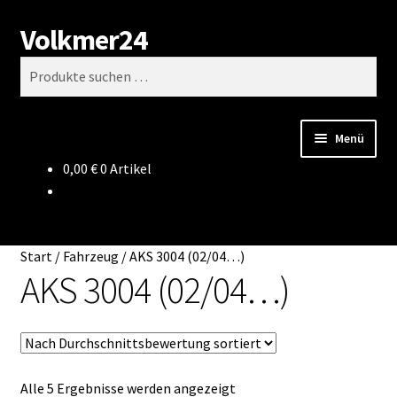
Volkmer24
Zur
Zum
Suchen
Navigation
Inhalt
Suchen
springen
springen
nach:
Menü
0,00
€
0 Artikel
Start
AGB
Start
/
Fahrzeug
/
AKS 3004 (02/04…)
Impressum
AKS 3004 (02/04…)
Datenschutz
Impressum
Nach
Alle 5 Ergebnisse werden angezeigt