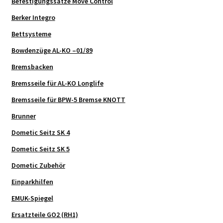
Befestigungssätze Move Control
Berker Integro
Bettsysteme
Bowdenzüge AL-KO –01/89
Bremsbacken
Bremsseile für AL-KO Longlife
Bremsseile für BPW-5 Bremse KNOTT
Brunner
Dometic Seitz SK 4
Dometic Seitz SK 5
Dometic Zubehör
Einparkhilfen
EMUK-Spiegel
Ersatzteile GO2 (RH1)