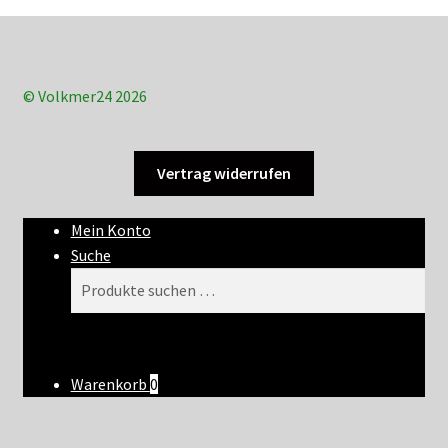
© Volkmer24 2026
Vertrag widerrufen
Mein Konto
Suche
Suchen
Suchen
nach:
Warenkorb
0